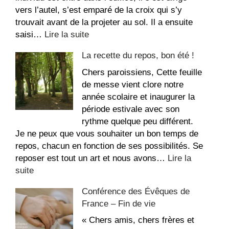
vers l’autel, s’est emparé de la croix qui s’y
trouvait avant de la projeter au sol. Il a ensuite
:
saisi…
Lire la suite
Message
La recette du repos, bon été !
suite
aux
Chers paroissiens, Cette feuille
dégradations
de messe vient clore notre
dans
année scolaire et inaugurer la
l’église
période estivale avec son
Saint-
rythme quelque peu différent.
Étienne
Je ne peux que vous souhaiter un bon temps de
repos, chacun en fonction de ses possibilités. Se
reposer est tout un art et nous avons…
Lire la
:
suite
La
Conférence des Évêques de
recette
France – Fin de vie
du
repos,
« Chers amis, chers frères et