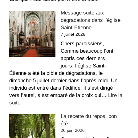
Appartement
Message suite aux
à
dégradations dans l’église
louer
Saint-Étienne
au
7 juillet 2026
Sacré-
Coeur
Chers paroissiens,
Comme beaucoup l’ont
appris ces derniers
jours, l’église Saint-
Étienne a été la cible de dégradations, le
dimanche 5 juillet dernier dans l’après-midi. Un
individu est entré dans l’édifice, il s’est dirigé
vers l’autel, s’est emparé de la croix qui…
Lire la
:
suite
Message
La recette du repos, bon
suite
été !
aux
26 juin 2026
dégradations