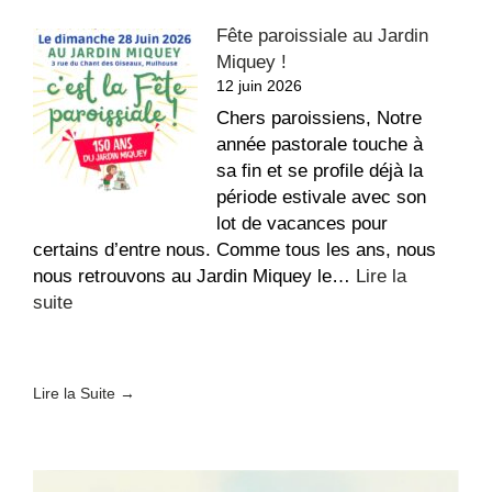
Conférence
Fête paroissiale au Jardin
des
Miquey !
Évêques
12 juin 2026
de
France
Chers paroissiens, Notre
–
année pastorale touche à
Fin
sa fin et se profile déjà la
de
période estivale avec son
vie
lot de vacances pour
certains d’entre nous. Comme tous les ans, nous
nous retrouvons au Jardin Miquey le…
Lire la
:
suite
Fête
paroissiale
au
Lire la Suite →
Jardin
Miquey
!