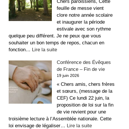
dans
Chers paroissiens, Cette
l’église
feuille de messe vient
Saint-
clore notre année scolaire
Étienne
et inaugurer la période
estivale avec son rythme
quelque peu différent. Je ne peux que vous
souhaiter un bon temps de repos, chacun en
:
fonction…
Lire la suite
La
Conférence des Évêques
recette
de France – Fin de vie
du
19 juin 2026
repos,
bon
« Chers amis, chers frères
été
et sœurs, (message de la
!
CEF) Ce lundi 22 juin, la
proposition de loi sur la fin
de vie revient pour une
troisième lecture à l’Assemblée nationale. Cette
:
loi envisage de légaliser…
Lire la suite