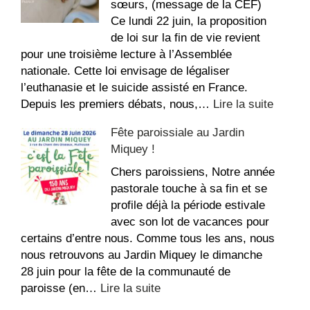
bon
sœurs, (message de la CEF)
été
Ce lundi 22 juin, la proposition
!
de loi sur la fin de vie revient
pour une troisième lecture à l’Assemblée
nationale. Cette loi envisage de légaliser
l’euthanasie et le suicide assisté en France.
:
Depuis les premiers débats, nous,…
Lire la suite
Confér
Fête paroissiale au Jardin
des
Miquey !
Évêqu
de
Chers paroissiens, Notre année
France
pastorale touche à sa fin et se
–
profile déjà la période estivale
Fin
avec son lot de vacances pour
de
certains d’entre nous. Comme tous les ans, nous
vie
nous retrouvons au Jardin Miquey le dimanche
28 juin pour la fête de la communauté de
:
paroisse (en…
Lire la suite
Fête