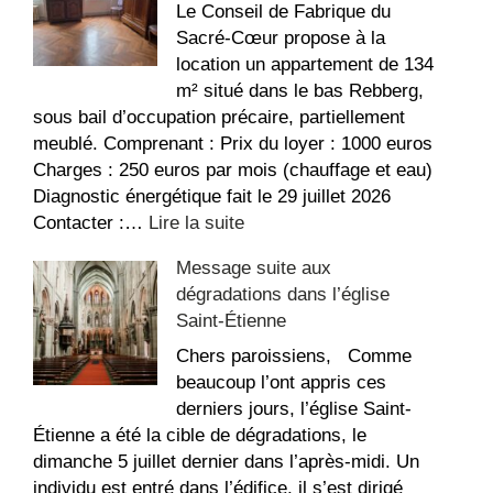
Le Conseil de Fabrique du
Sacré-Cœur propose à la
location un appartement de 134
m² situé dans le bas Rebberg,
sous bail d’occupation précaire, partiellement
meublé. Comprenant : Prix du loyer : 1000 euros
Charges : 250 euros par mois (chauffage et eau)
Diagnostic énergétique fait le 29 juillet 2026
:
Contacter :…
Lire la suite
Appartement
Message suite aux
à
dégradations dans l’église
louer
Saint-Étienne
au
Sacré-
Chers paroissiens, Comme
Coeur
beaucoup l’ont appris ces
derniers jours, l’église Saint-
Étienne a été la cible de dégradations, le
dimanche 5 juillet dernier dans l’après-midi. Un
individu est entré dans l’édifice, il s’est dirigé