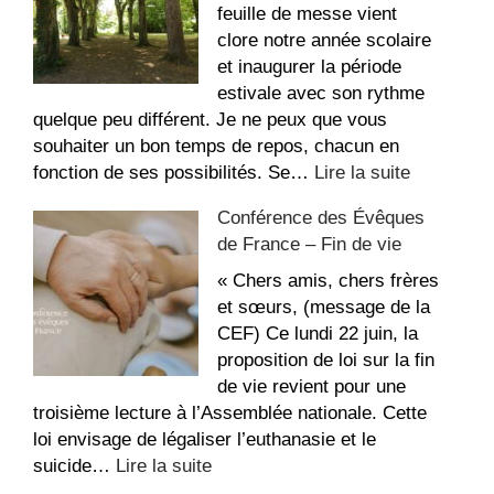
dans
feuille de messe vient
l’église
clore notre année scolaire
Saint-
et inaugurer la période
Étienne
estivale avec son rythme
quelque peu différent. Je ne peux que vous
souhaiter un bon temps de repos, chacun en
:
fonction de ses possibilités. Se…
Lire la suite
La
Conférence des Évêques
recette
de France – Fin de vie
du
repos,
« Chers amis, chers frères
bon
et sœurs, (message de la
été
CEF) Ce lundi 22 juin, la
!
proposition de loi sur la fin
de vie revient pour une
troisième lecture à l’Assemblée nationale. Cette
loi envisage de légaliser l’euthanasie et le
:
suicide…
Lire la suite
Conférence