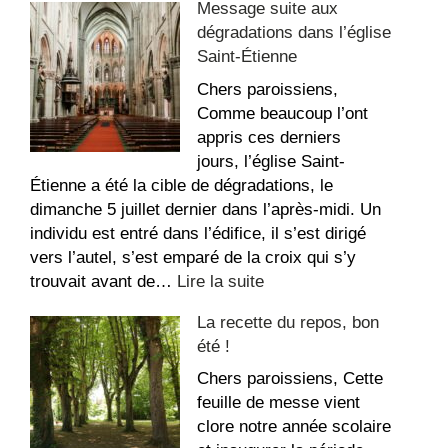
Message suite aux
à
dégradations dans l’église
louer
Saint-Étienne
au
Sacré-
Chers paroissiens,
Coeur
Comme beaucoup l’ont
appris ces derniers
jours, l’église Saint-
Étienne a été la cible de dégradations, le
dimanche 5 juillet dernier dans l’après-midi. Un
individu est entré dans l’édifice, il s’est dirigé
vers l’autel, s’est emparé de la croix qui s’y
:
trouvait avant de…
Lire la suite
Message
La recette du repos, bon
suite
été !
aux
dégradations
Chers paroissiens, Cette
dans
feuille de messe vient
l’église
clore notre année scolaire