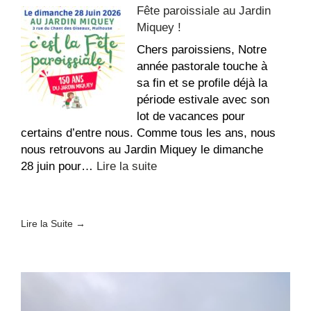
Fête paroissiale au Jardin
des
Miquey !
Évêques
de
Chers paroissiens, Notre
France
année pastorale touche à
–
sa fin et se profile déjà la
Fin
période estivale avec son
de
lot de vacances pour
vie
certains d’entre nous. Comme tous les ans, nous
nous retrouvons au Jardin Miquey le dimanche
:
28 juin pour…
Lire la suite
Fête
paroissiale
au
Lire la Suite →
Jardin
Miquey
!