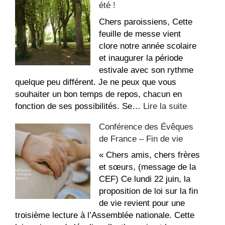
été !
aux
dégradations
Chers paroissiens, Cette
dans
feuille de messe vient
l’église
clore notre année scolaire
Saint-
et inaugurer la période
Étienne
estivale avec son rythme
quelque peu différent. Je ne peux que vous
souhaiter un bon temps de repos, chacun en
:
fonction de ses possibilités. Se…
Lire la suite
La
Conférence des Évêques
recette
de France – Fin de vie
du
repos,
« Chers amis, chers frères
bon
et sœurs, (message de la
été
CEF) Ce lundi 22 juin, la
!
proposition de loi sur la fin
de vie revient pour une
troisième lecture à l’Assemblée nationale. Cette