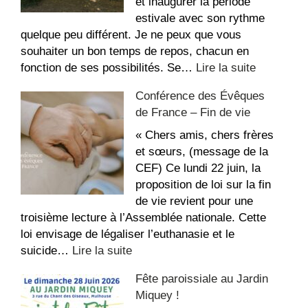
Saint-
et inaugurer la période
Étienne
estivale avec son rythme
quelque peu différent. Je ne peux que vous
souhaiter un bon temps de repos, chacun en
:
fonction de ses possibilités. Se…
Lire la suite
La
Conférence des Évêques
recette
de France – Fin de vie
du
repos,
« Chers amis, chers frères
bon
et sœurs, (message de la
été
CEF) Ce lundi 22 juin, la
!
proposition de loi sur la fin
de vie revient pour une
troisième lecture à l’Assemblée nationale. Cette
loi envisage de légaliser l’euthanasie et le
:
suicide…
Lire la suite
Conférence
Fête paroissiale au Jardin
des
Miquey !
Évêques