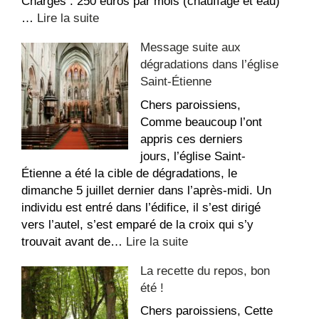
Charges : 250 euros par mois (chauffage et eau)
:
…
Lire la suite
Appartement
Message suite aux
à
dégradations dans l’église
louer
Saint-Étienne
au
Sacré-
Chers paroissiens,
Coeur
Comme beaucoup l’ont
appris ces derniers
jours, l’église Saint-
Étienne a été la cible de dégradations, le
dimanche 5 juillet dernier dans l’après-midi. Un
individu est entré dans l’édifice, il s’est dirigé
vers l’autel, s’est emparé de la croix qui s’y
:
trouvait avant de…
Lire la suite
Message
La recette du repos, bon
suite
été !
aux
dégradations
Chers paroissiens, Cette