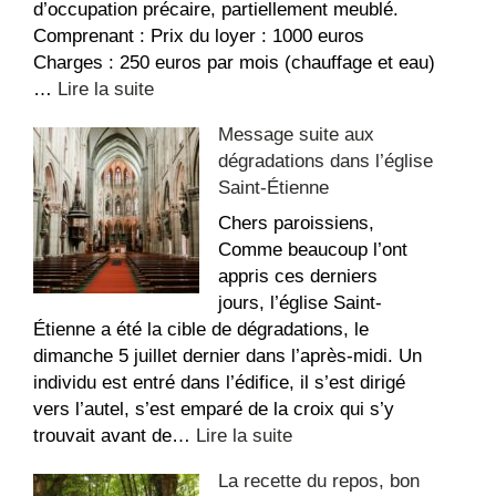
d’occupation précaire, partiellement meublé.
Comprenant : Prix du loyer : 1000 euros
Charges : 250 euros par mois (chauffage et eau)
:
…
Lire la suite
Appartement
Message suite aux
à
dégradations dans l’église
louer
Saint-Étienne
au
Sacré-
Chers paroissiens,
Coeur
Comme beaucoup l’ont
appris ces derniers
jours, l’église Saint-
Étienne a été la cible de dégradations, le
dimanche 5 juillet dernier dans l’après-midi. Un
individu est entré dans l’édifice, il s’est dirigé
vers l’autel, s’est emparé de la croix qui s’y
:
trouvait avant de…
Lire la suite
Message
La recette du repos, bon
suite