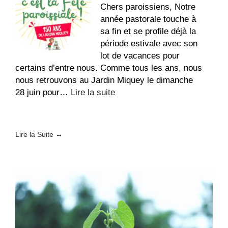
de
Chers paroissiens, Notre
France
année pastorale touche à
–
sa fin et se profile déjà la
Fin
période estivale avec son
de
lot de vacances pour
vie
certains d’entre nous. Comme tous les ans, nous
nous retrouvons au Jardin Miquey le dimanche
:
28 juin pour…
Lire la suite
Fête
paroissiale
au
Lire la Suite →
Jardin
Miquey
!