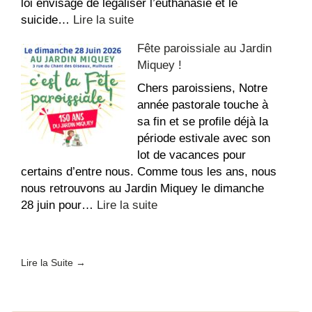
loi envisage de légaliser l’euthanasie et le
:
suicide…
Lire la suite
Conférence
Fête paroissiale au Jardin
des
Miquey !
Évêques
de
Chers paroissiens, Notre
France
année pastorale touche à
–
sa fin et se profile déjà la
Fin
période estivale avec son
de
lot de vacances pour
vie
certains d’entre nous. Comme tous les ans, nous
nous retrouvons au Jardin Miquey le dimanche
:
28 juin pour…
Lire la suite
Fête
paroissiale
au
Lire la Suite →
Jardin
Miquey
!