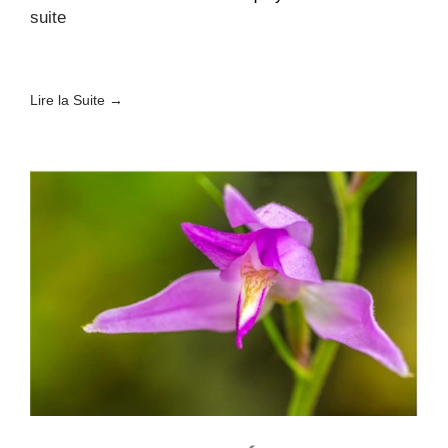
:
suite
Fête
paroissiale
au
Lire la Suite →
Jardin
Miquey
!