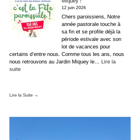
Miquey !
Évêques
12 juin 2026
de
France
Chers paroissiens, Notre
–
année pastorale touche à
Fin
sa fin et se profile déjà la
de
période estivale avec son
vie
lot de vacances pour
certains d’entre nous. Comme tous les ans, nous
nous retrouvons au Jardin Miquey le…
Lire la
:
suite
Fête
paroissiale
au
Lire la Suite →
Jardin
Miquey
!