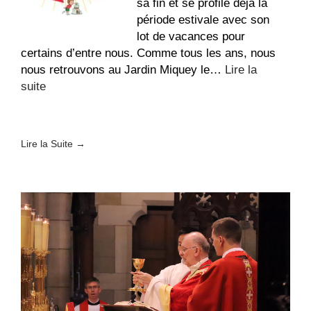
Fin
sa fin et se profile déjà la
de
période estivale avec son
vie
lot de vacances pour
certains d’entre nous. Comme tous les ans, nous
nous retrouvons au Jardin Miquey le…
Lire la
:
suite
Fête
paroissiale
au
Lire la Suite →
Jardin
Miquey
!