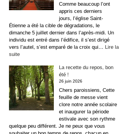
Comme beaucoup l’ont
appris ces derniers
jours, l’église Saint-
Étienne a été la cible de dégradations, le
dimanche 5 juillet dernier dans l’après-midi. Un
individu est entré dans l’édifice, il s’est dirigé
vers l’autel, s’est emparé de la croix qui…
Lire la
:
suite
Message
La recette du repos, bon
suite
été !
aux
26 juin 2026
dégradations
dans
Chers paroissiens, Cette
l’église
feuille de messe vient
Saint-
clore notre année scolaire
Étienne
et inaugurer la période
estivale avec son rythme
quelque peu différent. Je ne peux que vous
souhaiter un bon temps de repos, chacun en