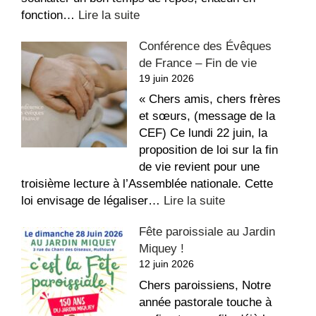
:
fonction…
Lire la suite
La
Conférence des Évêques
recette
de France – Fin de vie
du
19 juin 2026
repos,
bon
« Chers amis, chers frères
été
et sœurs, (message de la
!
CEF) Ce lundi 22 juin, la
proposition de loi sur la fin
de vie revient pour une
troisième lecture à l’Assemblée nationale. Cette
:
loi envisage de légaliser…
Lire la suite
Conférence
Fête paroissiale au Jardin
des
Miquey !
Évêques
12 juin 2026
de
France
Chers paroissiens, Notre
–
année pastorale touche à