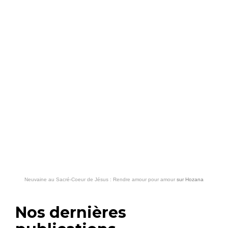
Neuvaine au Sacré-Coeur de Jésus : Rendre amour pour amour
sur
Hozana
Nos dernières