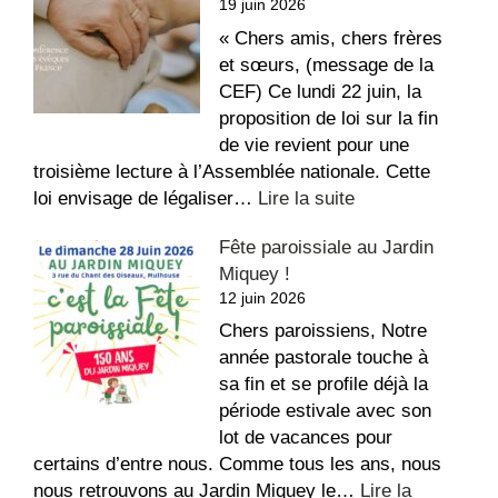
19 juin 2026
repos,
bon
« Chers amis, chers frères
été
et sœurs, (message de la
!
CEF) Ce lundi 22 juin, la
proposition de loi sur la fin
de vie revient pour une
troisième lecture à l’Assemblée nationale. Cette
:
loi envisage de légaliser…
Lire la suite
Conférence
Fête paroissiale au Jardin
des
Miquey !
Évêques
12 juin 2026
de
France
Chers paroissiens, Notre
–
année pastorale touche à
Fin
sa fin et se profile déjà la
de
période estivale avec son
vie
lot de vacances pour
certains d’entre nous. Comme tous les ans, nous
nous retrouvons au Jardin Miquey le…
Lire la