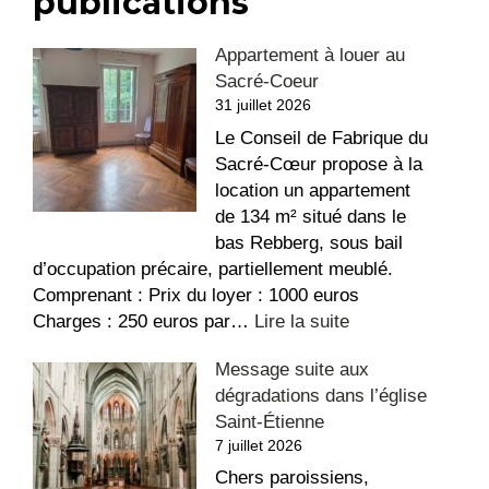
publications
Appartement à louer au
Sacré-Coeur
31 juillet 2026
Le Conseil de Fabrique du
Sacré-Cœur propose à la
location un appartement
de 134 m² situé dans le
bas Rebberg, sous bail
d’occupation précaire, partiellement meublé.
Comprenant : Prix du loyer : 1000 euros
:
Charges : 250 euros par…
Lire la suite
Appartement
Message suite aux
à
dégradations dans l’église
louer
Saint-Étienne
au
7 juillet 2026
Sacré-
Coeur
Chers paroissiens,