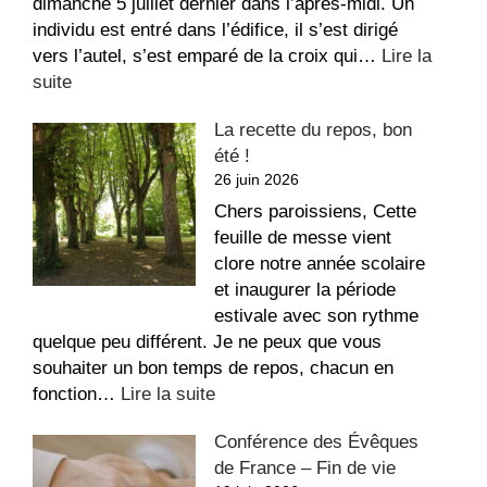
dimanche 5 juillet dernier dans l’après-midi. Un
individu est entré dans l’édifice, il s’est dirigé
vers l’autel, s’est emparé de la croix qui…
Lire la
:
suite
Message
La recette du repos, bon
suite
été !
aux
26 juin 2026
dégradations
dans
Chers paroissiens, Cette
l’église
feuille de messe vient
Saint-
clore notre année scolaire
Étienne
et inaugurer la période
estivale avec son rythme
quelque peu différent. Je ne peux que vous
souhaiter un bon temps de repos, chacun en
:
fonction…
Lire la suite
La
Conférence des Évêques
recette
de France – Fin de vie
du