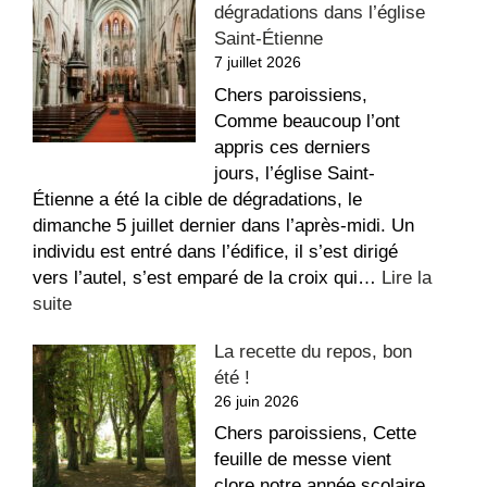
dégradations dans l’église
louer
Saint-Étienne
au
7 juillet 2026
Sacré-
Coeur
Chers paroissiens,
Comme beaucoup l’ont
appris ces derniers
jours, l’église Saint-
Étienne a été la cible de dégradations, le
dimanche 5 juillet dernier dans l’après-midi. Un
individu est entré dans l’édifice, il s’est dirigé
vers l’autel, s’est emparé de la croix qui…
Lire la
:
suite
Message
La recette du repos, bon
suite
été !
aux
26 juin 2026
dégradations
dans
Chers paroissiens, Cette
l’église
feuille de messe vient
Saint-
clore notre année scolaire