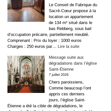
Le Conseil de Fabrique du
Sacré-Cœur propose à la
location un appartement
de 134 m² situé dans le
bas Rebberg, sous bail
d’occupation précaire, partiellement meublé.
Comprenant : Prix du loyer : 1000 euros
:
Charges : 250 euros par…
Lire la suite
Appartement
Message suite aux
à
dégradations dans l’église
louer
Saint-Étienne
au
7 juillet 2026
Sacré-
Coeur
Chers paroissiens,
Comme beaucoup l’ont
appris ces derniers
jours, l’église Saint-
Étienne a été la cible de dégradations, le