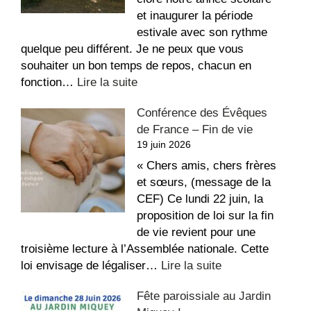
Étienne
et inaugurer la période
estivale avec son rythme
quelque peu différent. Je ne peux que vous
souhaiter un bon temps de repos, chacun en
:
fonction…
Lire la suite
La
Conférence des Évêques
recette
de France – Fin de vie
du
19 juin 2026
repos,
bon
« Chers amis, chers frères
été
et sœurs, (message de la
!
CEF) Ce lundi 22 juin, la
proposition de loi sur la fin
de vie revient pour une
troisième lecture à l’Assemblée nationale. Cette
:
loi envisage de légaliser…
Lire la suite
Conférence
Fête paroissiale au Jardin
des