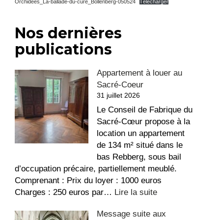
Orchidees_La-ballade-du-cure_Bollenberg-050524
Télécharger
Nos dernières
publications
Appartement à louer au
Sacré-Coeur
31 juillet 2026
Le Conseil de Fabrique du
Sacré-Cœur propose à la
location un appartement
de 134 m² situé dans le
bas Rebberg, sous bail
d’occupation précaire, partiellement meublé.
Comprenant : Prix du loyer : 1000 euros
:
Charges : 250 euros par…
Lire la suite
Appartement
Message suite aux
à