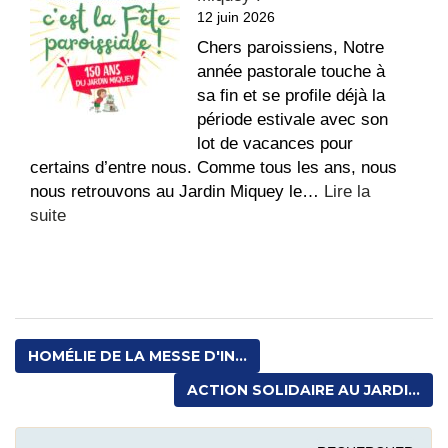
12 juin 2026
de
France
Chers paroissiens, Notre
–
année pastorale touche à
Fin
sa fin et se profile déjà la
de
période estivale avec son
vie
lot de vacances pour
certains d’entre nous. Comme tous les ans, nous
nous retrouvons au Jardin Miquey le…
Lire la
:
suite
Fête
paroissiale
au
Jardin
Miquey
HOMÉLIE DE LA MESSE D'IN...
!
ACTION SOLIDAIRE AU JARDI...