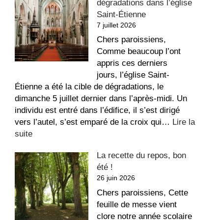
dégradations dans l’église
louer
Saint-Étienne
au
7 juillet 2026
Sacré-
Coeur
Chers paroissiens,
Comme beaucoup l’ont
appris ces derniers
jours, l’église Saint-
Étienne a été la cible de dégradations, le
dimanche 5 juillet dernier dans l’après-midi. Un
individu est entré dans l’édifice, il s’est dirigé
vers l’autel, s’est emparé de la croix qui…
Lire la
:
suite
Message
La recette du repos, bon
suite
été !
aux
26 juin 2026
dégradations
dans
Chers paroissiens, Cette
l’église
feuille de messe vient
Saint-
clore notre année scolaire