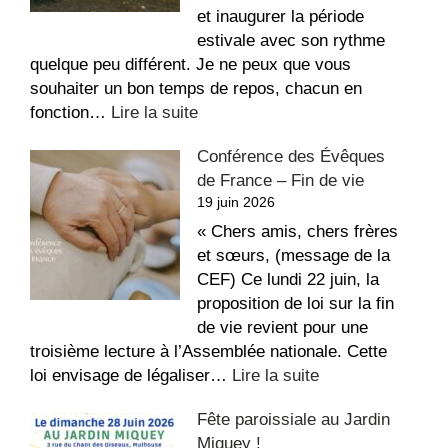
Étienne
et inaugurer la période
estivale avec son rythme
quelque peu différent. Je ne peux que vous
souhaiter un bon temps de repos, chacun en
:
fonction…
Lire la suite
La
Conférence des Évêques
recette
de France – Fin de vie
du
19 juin 2026
repos,
bon
« Chers amis, chers frères
été
et sœurs, (message de la
!
CEF) Ce lundi 22 juin, la
proposition de loi sur la fin
de vie revient pour une
troisième lecture à l’Assemblée nationale. Cette
:
loi envisage de légaliser…
Lire la suite
Conférence
Fête paroissiale au Jardin
des
Miquey !
Évêques