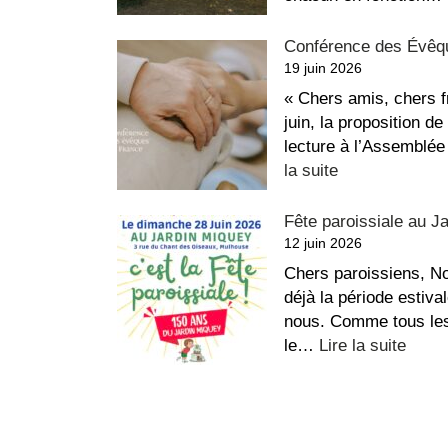
Conférence des Évêqu
19 juin 2026
« Chers amis, chers 
juin, la proposition de
lecture à l’Assemblée
:
la suite
Conférence
des
Fête paroissiale au J
Évêques
12 juin 2026
de
Chers paroissiens, Not
France
déjà la période estiva
–
nous. Comme tous les
Fin
:
le…
Lire la suite
de
Fête
vie
paroi
au
Jardi