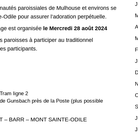
J
tés paroissiales de Mulhouse et environs se
M
Odile pour assurer l’adoration perpétuelle.
A
age est organisée
le Mercredi 28 août 2024
M
s paroisses à participer au traditionnel
es participants.
F
J
D
N
 Tram ligne 2
O
e de Gunsbach près de la Poste (plus possible
S
J
T – BARR – MONT SAINTE-ODILE
J