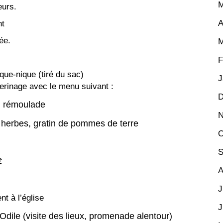
M
eurs.
A
nt
ée.
M
F
ique-nique (tiré du sac)
J
lerinage avec le menu suivant :
D
ri rémoulade
N
 herbes, gratin de pommes de terre
O
S
€
A
J
t à l’église
J
 (visite des lieux, promenade alentour)