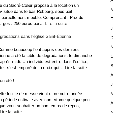
A
e du Sacré-Cœur propose à la location un
M
 situé dans le bas Rebberg, sous bail
, partiellement meublé. Comprenant : Prix du
F
:
harges : 250 euros par…
Lire la suite
J
Appartement
à
radations dans l’église Saint-Étienne
D
louer
N
au
omme beaucoup l’ont appris ces derniers
Sacré-
Étienne a été la cible de dégradations, le dimanche
O
Coeur
l’après-midi. Un individu est entré dans l’édifice,
S
:
’autel, s’est emparé de la croix qui…
Lire la suite
Message
A
suite
on été !
J
aux
dégradations
tte feuille de messe vient clore notre année
M
dans
 la période estivale avec son rythme quelque peu
A
l’église
 que vous souhaiter un bon temps de repos,
Saint-
:
Lire la suite
M