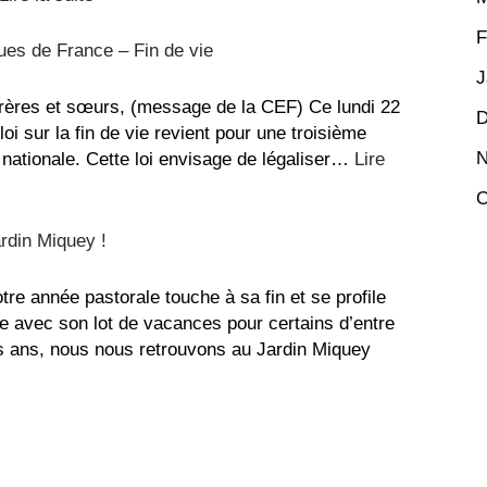
Étienne
La
F
recette
es de France – Fin de vie
du
J
repos,
frères et sœurs, (message de la CEF) Ce lundi 22
D
bon
 loi sur la fin de vie revient pour une troisième
été
N
 nationale. Cette loi envisage de légaliser…
Lire
!
O
ardin Miquey !
re année pastorale touche à sa fin et se profile
le avec son lot de vacances pour certains d’entre
 ans, nous nous retrouvons au Jardin Miquey
ssiale
n