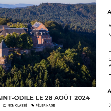
A
A
M
L
L
C
V
F
A
INT-ODILE LE 28 AOÛT 2024
J
NON CLASSÉ
PÈLERINAGE