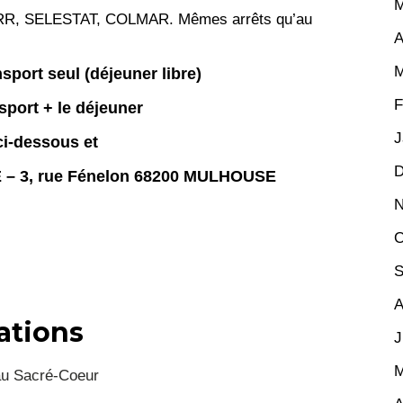
M
RR, SELESTAT, COLMAR. Mêmes arrêts qu’au
A
M
nsport seul (déjeuner libre)
F
nsport + le déjeuner
J
ci-dessous
et
D
E – 3, rue Fénelon 68200 MULHOUSE
N
O
S
A
ations
J
M
au Sacré-Coeur