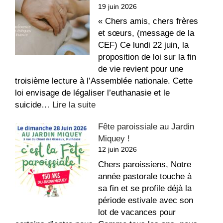
19 juin 2026
repos,
bon
« Chers amis, chers frères
été
et sœurs, (message de la
!
CEF) Ce lundi 22 juin, la
proposition de loi sur la fin
de vie revient pour une
troisième lecture à l’Assemblée nationale. Cette
loi envisage de légaliser l’euthanasie et le
:
suicide…
Lire la suite
Conférence
Fête paroissiale au Jardin
des
Miquey !
Évêques
12 juin 2026
de
France
Chers paroissiens, Notre
–
année pastorale touche à
Fin
sa fin et se profile déjà la
de
période estivale avec son
vie
lot de vacances pour