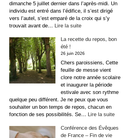
dimanche 5 juillet dernier dans l’après-midi. Un
individu est entré dans l’édifice, il s’est dirigé
vers l’autel, s’est emparé de la croix qui s’y
:
trouvait avant de…
Lire la suite
Message
La recette du repos, bon
suite
été !
aux
26 juin 2026
dégradations
dans
Chers paroissiens, Cette
l’église
feuille de messe vient
Saint-
clore notre année scolaire
Étienne
et inaugurer la période
estivale avec son rythme
quelque peu différent. Je ne peux que vous
souhaiter un bon temps de repos, chacun en
:
fonction de ses possibilités. Se…
Lire la suite
La
Conférence des Évêques
recette
de France – Fin de vie
du