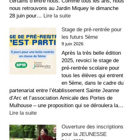
certains d’entre nous. Comme tous les ans, nous
nous retrouvons au Jardin Miquey le dimanche
:
28 juin pour…
Lire la suite
Fête
Stage de pré-rentrée pour
paroissiale
les futurs 5ème
au
9 juin 2026
Jardin
Miquey
Après la très belle édition
!
2025, revoici le stage de
pré-rentrée scolaire pour
tous les élèves qui entrent
en 5ème, dans le cadre du
partenariat entre l’établissement Sainte Jeanne
d’Arc et l’association Amicale des Portes de
Mulhouse – une proposition qui se déroulera la…
:
Lire la suite
Stage
Ouverture des inscriptions
de
pour la JEUNESSE
pré-