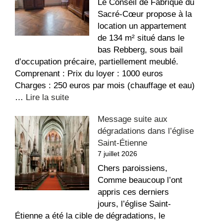
Le Conseil de Fabrique du
Sacré-Cœur propose à la
location un appartement
de 134 m² situé dans le
bas Rebberg, sous bail
d’occupation précaire, partiellement meublé.
Comprenant : Prix du loyer : 1000 euros
Charges : 250 euros par mois (chauffage et eau)
:
…
Lire la suite
Appartement
Message suite aux
à
dégradations dans l’église
louer
Saint-Étienne
au
7 juillet 2026
Sacré-
Coeur
Chers paroissiens,
Comme beaucoup l’ont
appris ces derniers
jours, l’église Saint-
Étienne a été la cible de dégradations, le