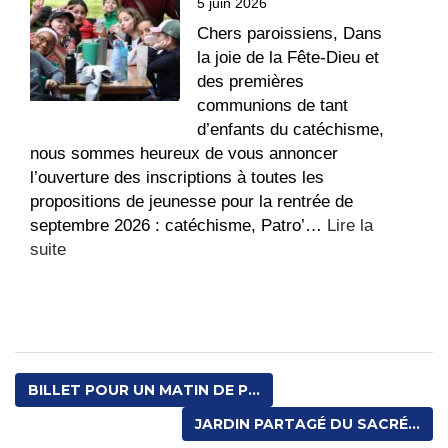
5 juin 2026
rentrée
pour
Chers paroissiens, Dans
les
la joie de la Fête-Dieu et
futurs
des premières
5ème
communions de tant
d’enfants du catéchisme,
nous sommes heureux de vous annoncer
l’ouverture des inscriptions à toutes les
propositions de jeunesse pour la rentrée de
septembre 2026 : catéchisme, Patro’…
Lire la
:
suite
Ouverture
des
inscriptions
pour
la
BILLET POUR UN MATIN DE P...
JEUNESSE
JARDIN PARTAGÉ DU SACRÉ...