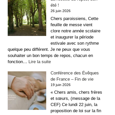
été !
aux
26 juin 2026
dégradations
dans
Chers paroissiens, Cette
l’église
feuille de messe vient
Saint-
clore notre année scolaire
Étienne
et inaugurer la période
estivale avec son rythme
quelque peu différent. Je ne peux que vous
souhaiter un bon temps de repos, chacun en
:
fonction…
Lire la suite
La
Conférence des Évêques
recette
de France – Fin de vie
du
19 juin 2026
repos,
bon
« Chers amis, chers frères
été
et sœurs, (message de la
!
CEF) Ce lundi 22 juin, la
proposition de loi sur la fin