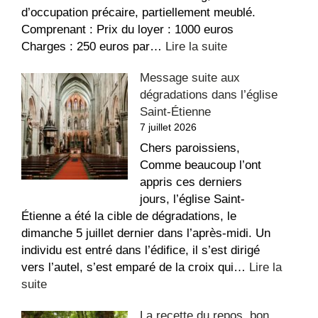
d’occupation précaire, partiellement meublé.
Comprenant : Prix du loyer : 1000 euros
:
Charges : 250 euros par…
Lire la suite
Appartement
Message suite aux
à
dégradations dans l’église
louer
Saint-Étienne
au
7 juillet 2026
Sacré-
Coeur
Chers paroissiens,
Comme beaucoup l’ont
appris ces derniers
jours, l’église Saint-
Étienne a été la cible de dégradations, le
dimanche 5 juillet dernier dans l’après-midi. Un
individu est entré dans l’édifice, il s’est dirigé
vers l’autel, s’est emparé de la croix qui…
Lire la
:
suite
Message
La recette du repos, bon
suite