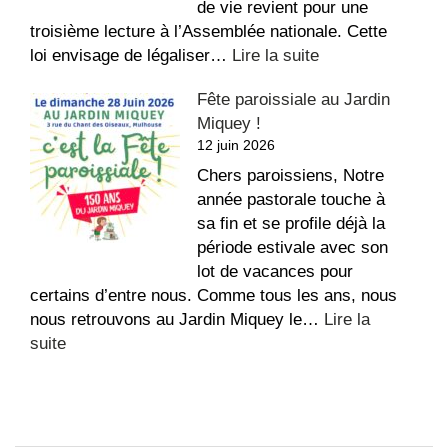
de vie revient pour une
troisième lecture à l’Assemblée nationale. Cette
:
loi envisage de légaliser…
Lire la suite
Conférence
Fête paroissiale au Jardin
des
Miquey !
Évêques
12 juin 2026
de
France
Chers paroissiens, Notre
–
année pastorale touche à
Fin
sa fin et se profile déjà la
de
période estivale avec son
vie
lot de vacances pour
certains d’entre nous. Comme tous les ans, nous
nous retrouvons au Jardin Miquey le…
Lire la
:
suite
Fête
paroissiale
au
Jardin