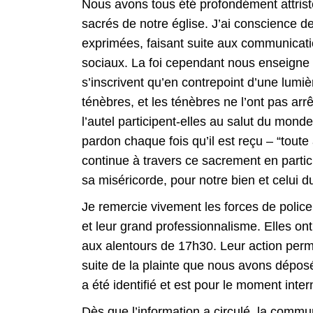
Nous avons tous été profondément attrist
sacrés de notre église. J’ai conscience de
exprimées, faisant suite aux communicatio
sociaux. La foi cependant nous enseigne q
s’inscrivent qu’en contrepoint d’une lumièr
ténèbres, et les ténèbres ne l’ont pas arr
l’autel participent-elles au salut du mon
pardon chaque fois qu’il est reçu – “tout
continue à travers ce sacrement en parti
sa miséricorde, pour notre bien et celui 
Je remercie vivement les forces de police p
et leur grand professionnalisme. Elles on
aux alentours de 17h30. Leur action perme
suite de la plainte que nous avons dépos
a été identifié et est pour le moment inte
Dès que l’information a circulé, la commun