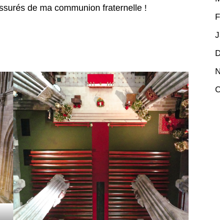
assurés de ma communion fraternelle !
F
J
D
N
O