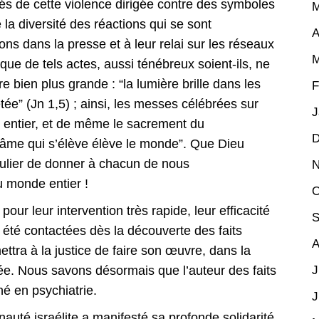
és de cette violence dirigée contre des symboles
M
 la diversité des réactions qui se sont
A
ns dans la presse et à leur relai sur les réseaux
M
ue de tels actes, aussi ténébreux soient-ils, ne
e bien plus grande : “la lumière brille dans les
F
êtée” (Jn 1,5) ; ainsi, les messes célébrées sur
J
de entier, et de même le sacrement du
D
e âme qui s’élève élève le monde”. Que Dieu
culier de donner à chacun de nous
N
du monde entier !
O
our leur intervention très rapide, leur efficacité
S
t été contactées dès la découverte des faits
A
ttra à la justice de faire son œuvre, dans la
ée. Nous savons désormais que l’auteur des faits
J
rné en psychiatrie.
J
auté israélite a manifesté sa profonde solidarité