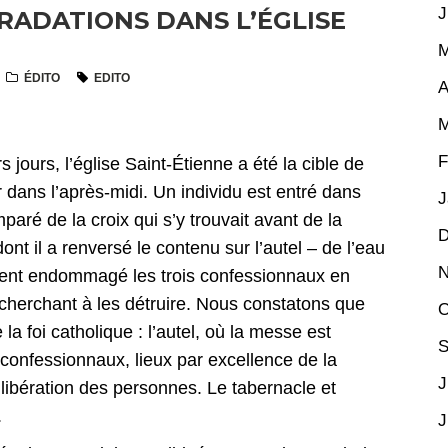
J
RADATIONS DANS L’ÉGLISE
M
ÉDITO
EDITO
A
M
F
jours, l’église Saint-Étienne a été la cible de
r dans l’après-midi. Un individu est entré dans
J
 emparé de la croix qui s’y trouvait avant de la
D
dont il a renversé le contenu sur l’autel – de l’eau
N
ment endommagé les trois confessionnaux en
n cherchant à les détruire. Nous constatons que
O
 foi catholique : l’autel, où la messe est
S
confessionnaux, lieux par excellence de la
J
 libération des personnes. Le tabernacle et
s.
J