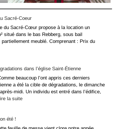
au Sacré-Coeur
e du Sacré-Cœur propose à la location un
 situé dans le bas Rebberg, sous bail
, partiellement meublé. Comprenant : Prix du
:
ppartement
radations dans l’église Saint-Étienne
ouer
u
omme beaucoup l’ont appris ces derniers
acré-
Étienne a été la cible de dégradations, le dimanche
oeur
l’après-midi. Un individu est entré dans l’édifice,
:
ire la suite
Message
suite
on été !
aux
dégradations
tte feuille de messe vient clore notre année