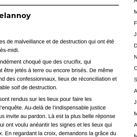
A
M
Delannoy
F
J
tes de malveillance et de destruction qui ont été
D
rès-midi.
N
ndément choqué que des crucifix, qui
O
nt être jetés à terre ou encore brisés. De même
 des confessionnaux, lieux de réconciliation et
S
iable soif de destruction.
A
ont rendus sur les lieux pour faire les
J
’enquête. Au-delà de l’indispensable justice
M
s invite au pardon. Là est la plus belle réponse
 ont voulu anéantir les signes et les lieux qui
A
paix. En regardant la croix, demandons la grâce du
M