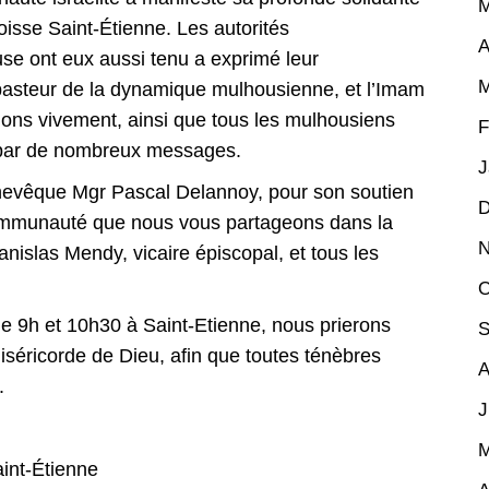
M
isse Saint-Étienne. Les autorités
A
use ont eux aussi tenu a exprimé leur
M
pasteur de la dynamique mulhousienne, et l’Imam
ons vivement, ainsi que tous les mulhousiens
F
ité par de nombreux messages.
J
chevêque Mgr Pascal Delannoy, pour son soutien
D
communauté que nous vous partageons dans la
N
anislas Mendy, vicaire épiscopal, et tous les
O
de 9h et 10h30 à Saint-Etienne, nous prierons
S
iséricorde de Dieu, afin que toutes ténèbres
A
s.
J
M
aint-Étienne