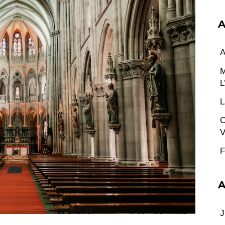
A
A
M
L
L
C
V
F
A
J