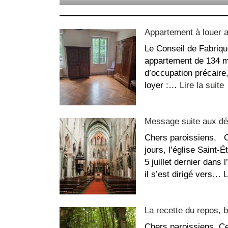
Appartement à louer 
Le Conseil de Fabriqu
appartement de 134 m²
d’occupation précaire
loyer :…
Lire la suite
A
à
Message suite aux dég
l
a
Chers paroissiens, C
S
jours, l’église Saint-
C
5 juillet dernier dans 
il s’est dirigé vers…
L
La recette du repos, b
Chers paroissiens, Ce