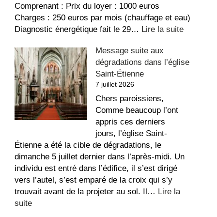
Comprenant : Prix du loyer : 1000 euros
Charges : 250 euros par mois (chauffage et eau)
:
Diagnostic énergétique fait le 29…
Lire la suite
Appartem
Message suite aux
à
dégradations dans l’église
louer
Saint-Étienne
au
7 juillet 2026
Sacré-
Coeur
Chers paroissiens,
Comme beaucoup l’ont
appris ces derniers
jours, l’église Saint-
Étienne a été la cible de dégradations, le
dimanche 5 juillet dernier dans l’après-midi. Un
individu est entré dans l’édifice, il s’est dirigé
vers l’autel, s’est emparé de la croix qui s’y
trouvait avant de la projeter au sol. Il…
Lire la
:
suite
Message