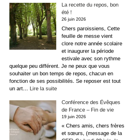
La recette du repos, bon
suite
été !
aux
26 juin 2026
dégradations
dans
Chers paroissiens, Cette
l’église
feuille de messe vient
Saint-
clore notre année scolaire
Étienne
et inaugurer la période
estivale avec son rythme
quelque peu différent. Je ne peux que vous
souhaiter un bon temps de repos, chacun en
fonction de ses possibilités. Se reposer est tout
:
un art…
Lire la suite
La
Conférence des Évêques
recette
de France – Fin de vie
du
19 juin 2026
repos,
bon
« Chers amis, chers frères
été
et sœurs, (message de la