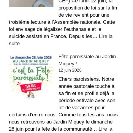
!
CEF) Ce lundi 22 juin, la
proposition de loi sur la fin
de vie revient pour une
troisième lecture à l’Assemblée nationale. Cette
loi envisage de légaliser l’euthanasie et le
suicide assisté en France. Depuis les…
Lire la
:
suite
Conférence
Fête paroissiale au Jardin
des
Miquey !
Évêques
12 juin 2026
de
France
Chers paroissiens, Notre
–
année pastorale touche à
Fin
sa fin et se profile déjà la
de
période estivale avec son
vie
lot de vacances pour
certains d’entre nous. Comme tous les ans, nous
nous retrouvons au Jardin Miquey le dimanche
28 juin pour la fête de la communauté…
Lire la