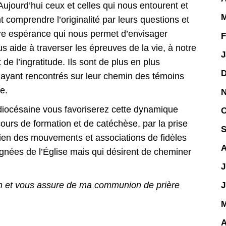
! Aujourd’hui ceux et celles qui nous entourent et
M
t comprendre l’originalité par leurs questions et
otre espérance qui nous permet d’envisager
F
us aide à traverser les épreuves de la vie, à notre
J
 de l’ingratitude. Ils sont de plus en plus
D
 ayant rencontrés sur leur chemin des témoins
e.
N
 diocésaine vous favoriserez cette dynamique
O
ours de formation et de catéchèse, par la prise
S
tien des mouvements et associations de fidèles
A
ignées de l’Église mais qui désirent de cheminer
J
n et vous assure de ma communion de prière
J
M
A