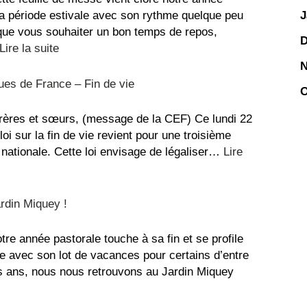
dans
J
 la période estivale avec son rythme quelque peu
l’église
 que vous souhaiter un bon temps de repos,
D
Saint-
:
Lire la suite
Étienne
La
N
recette
es de France – Fin de vie
O
du
repos,
frères et sœurs, (message de la CEF) Ce lundi 22
bon
 loi sur la fin de vie revient pour une troisième
été
 nationale. Cette loi envisage de légaliser…
Lire
!
ardin Miquey !
re année pastorale touche à sa fin et se profile
le avec son lot de vacances pour certains d’entre
 ans, nous nous retrouvons au Jardin Miquey