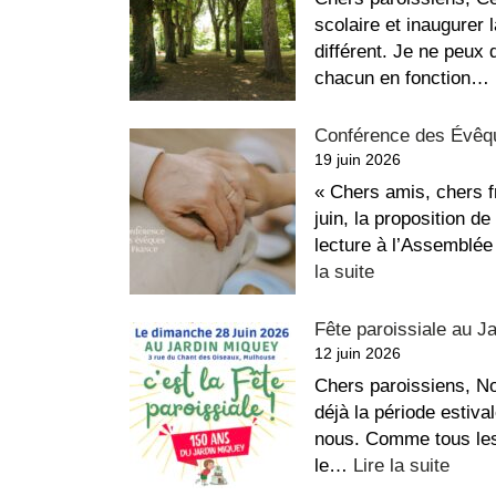
scolaire et inaugurer
différent. Je ne peux
chacun en fonction…
Conférence des Évêqu
19 juin 2026
« Chers amis, chers 
juin, la proposition de
lecture à l’Assemblée
:
la suite
Conférence
des
Fête paroissiale au J
Évêques
12 juin 2026
de
Chers paroissiens, Not
France
déjà la période estiva
–
nous. Comme tous les
Fin
:
le…
Lire la suite
de
Fête