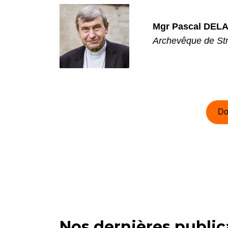
Mgr Pascal DE
Archevêque de St
Do
Nos dernières public