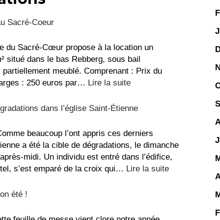
F
au Sacré-Coeur
J
e du Sacré-Cœur propose à la location un
D
 situé dans le bas Rebberg, sous bail
N
, partiellement meublé. Comprenant : Prix du
:
harges : 250 euros par…
Lire la suite
O
Appartement
S
à
radations dans l’église Saint-Étienne
louer
A
au
omme beaucoup l’ont appris ces derniers
J
Sacré-
Étienne a été la cible de dégradations, le dimanche
Coeur
l’après-midi. Un individu est entré dans l’édifice,
M
:
’autel, s’est emparé de la croix qui…
Lire la suite
A
Message
suite
on été !
M
aux
F
dégradations
tte feuille de messe vient clore notre année