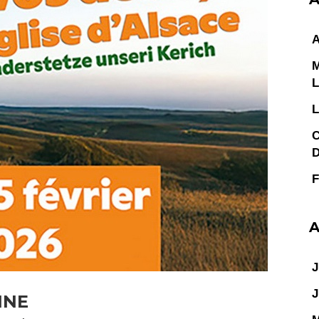
A
M
L
L
C
D
F
A
J
J
INE