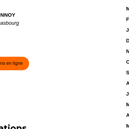
M
LANNOY
F
rasbourg
J
D
N
O
ns en ligne
S
A
J
M
A
ations
M