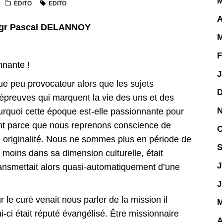
M
ÉDITO
EDITO
A
gr Pascal DELANNOY
M
F
nnante !
J
peu provocateur alors que les sujets
D
épreuves qui marquent la vie des uns et des
N
ourquoi cette époque est-elle passionnante pour
ent parce que nous reprenons conscience de
O
re originalité. Nous ne sommes plus en période de
S
 moins dans sa dimension culturelle, était
J
ransmettait alors quasi-automatiquement d’une
J
 curé venait nous parler de la mission il
M
-ci était réputé évangélisé. Être missionnaire
A