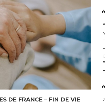
A
A
M
L
L
C
V
F
A
 DE FRANCE – FIN DE VIE
J