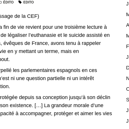
ÉDITO
EDITO
J
M
essage de la CEF)
A
la fin de vie revient pour une troisième lecture à
de légaliser l’euthanasie et le suicide assisté en
M
s, évêques de France, avons tenu à rappeler
F
vie en y mettant un terme, mais en
J
bout.
D
rpellé les parlementaires espagnols en ces
est ni une question partielle ni un intérêt
N
tion.
O
protégée depuis sa conception jusqu’à son déclin
S
e son existence. […] La grandeur morale d’une
J
apacité à accompagner, protéger et aimer les vies
J