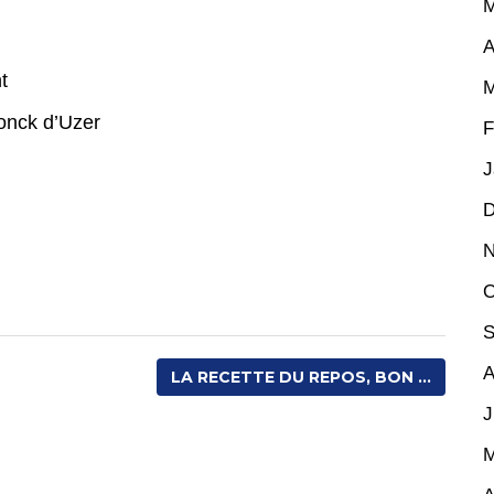
M
A
t
M
onck d’Uzer
F
J
D
N
O
S
A
LA RECETTE DU REPOS, BON ...
J
M