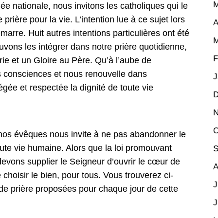
M
ée nationale, nous invitons les catholiques qui le
rière pour la vie. L’intention lue à ce sujet lors
A
émarre. Huit autres intentions particulières ont été
M
uvons les intégrer dans notre prière quotidienne,
F
ie et un Gloire au Père. Qu’à l’aube de
es consciences et nous renouvelle dans
J
gée et respectée la dignité de toute vie
D
N
O
 évêques nous invite à ne pas abandonner le
oute vie humaine. Alors que la loi promouvant
S
devons supplier le Seigneur d’ouvrir le cœur de
A
 choisir le bien, pour tous. Vous trouverez ci-
J
de prière proposées pour chaque jour de cette
J