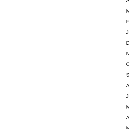
A
M
F
J
D
N
O
S
A
J
M
A
M