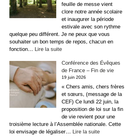
l’église
feuille de messe vient
Saint-
clore notre année scolaire
Étienne
et inaugurer la période
estivale avec son rythme
quelque peu différent. Je ne peux que vous
souhaiter un bon temps de repos, chacun en
:
fonction…
Lire la suite
La
Conférence des Évêques
recette
de France – Fin de vie
du
19 juin 2026
repos,
bon
« Chers amis, chers frères
été
et sœurs, (message de la
!
CEF) Ce lundi 22 juin, la
proposition de loi sur la fin
de vie revient pour une
troisième lecture à l’Assemblée nationale. Cette
:
loi envisage de légaliser…
Lire la suite
Conférence