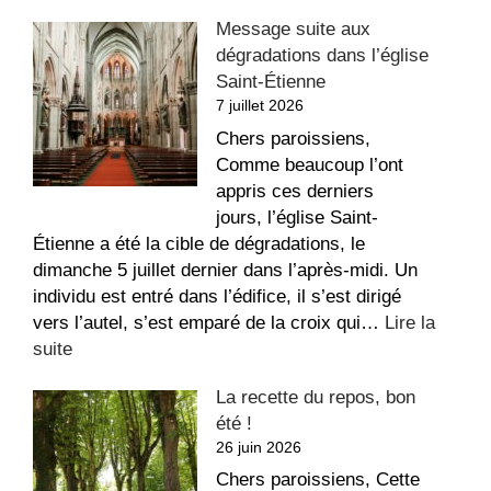
Appartement
Message suite aux
à
dégradations dans l’église
louer
Saint-Étienne
au
7 juillet 2026
Sacré-
Coeur
Chers paroissiens,
Comme beaucoup l’ont
appris ces derniers
jours, l’église Saint-
Étienne a été la cible de dégradations, le
dimanche 5 juillet dernier dans l’après-midi. Un
individu est entré dans l’édifice, il s’est dirigé
vers l’autel, s’est emparé de la croix qui…
Lire la
:
suite
Message
La recette du repos, bon
suite
été !
aux
26 juin 2026
dégradations
dans
Chers paroissiens, Cette