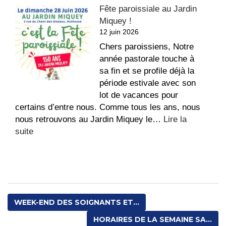
Fête paroissiale au Jardin
des
Miquey !
Évêques
12 juin 2026
de
France
Chers paroissiens, Notre
–
année pastorale touche à
Fin
sa fin et se profile déjà la
de
période estivale avec son
vie
lot de vacances pour
certains d’entre nous. Comme tous les ans, nous
nous retrouvons au Jardin Miquey le…
Lire la
:
suite
Fête
paroissiale
au
Jardin
Miquey
WEEK-END DES SOIGNANTS ET...
!
HORAIRES DE LA SEMAINE SA...