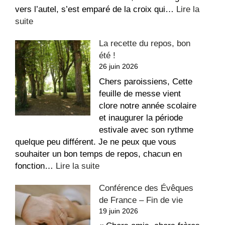
vers l’autel, s’est emparé de la croix qui…
Lire la
:
suite
Message
La recette du repos, bon
suite
été !
aux
26 juin 2026
dégradations
dans
Chers paroissiens, Cette
l’église
feuille de messe vient
Saint-
clore notre année scolaire
Étienne
et inaugurer la période
estivale avec son rythme
quelque peu différent. Je ne peux que vous
souhaiter un bon temps de repos, chacun en
:
fonction…
Lire la suite
La
Conférence des Évêques
recette
de France – Fin de vie
du
19 juin 2026
repos,