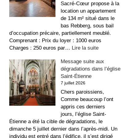
Sacré-Cœur propose à la
location un appartement
de 134 m² situé dans le
bas Rebberg, sous bail
d’occupation précaire, partiellement meublé.
Comprenant : Prix du loyer : 1000 euros
:
Charges : 250 euros par…
Lire la suite
Appartement
Message suite aux
à
dégradations dans l’église
louer
Saint-Étienne
au
7 juillet 2026
Sacré-
Coeur
Chers paroissiens,
Comme beaucoup l’ont
appris ces derniers
jours, l’église Saint-
Étienne a été la cible de dégradations, le
dimanche 5 juillet dernier dans l’après-midi. Un
individu est entré dans l’édifice, il s’est dirigé