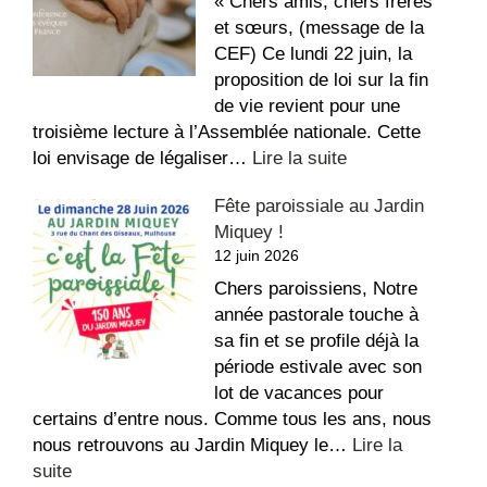
bon
« Chers amis, chers frères
été
et sœurs, (message de la
!
CEF) Ce lundi 22 juin, la
proposition de loi sur la fin
de vie revient pour une
troisième lecture à l’Assemblée nationale. Cette
:
loi envisage de légaliser…
Lire la suite
Conférence
Fête paroissiale au Jardin
des
Miquey !
Évêques
12 juin 2026
de
France
Chers paroissiens, Notre
–
année pastorale touche à
Fin
sa fin et se profile déjà la
de
période estivale avec son
vie
lot de vacances pour
certains d’entre nous. Comme tous les ans, nous
nous retrouvons au Jardin Miquey le…
Lire la
:
suite