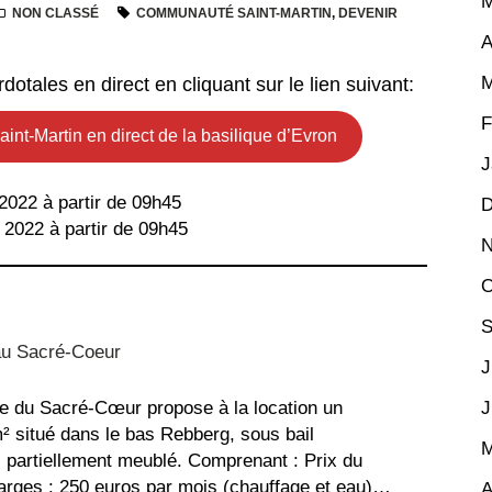
M
NON CLASSÉ
COMMUNAUTÉ SAINT-MARTIN
,
DEVENIR
A
M
otales en direct en cliquant sur le lien suivant:
F
nt-Martin en direct de la basilique d’Evron
J
 2022 à partir de 09h45
D
 2022 à partir de 09h45
N
O
S
au Sacré-Coeur
J
J
e du Sacré-Cœur propose à la location un
 situé dans le bas Rebberg, sous bail
M
, partiellement meublé. Comprenant : Prix du
arges : 250 euros par mois (chauffage et eau)…
A