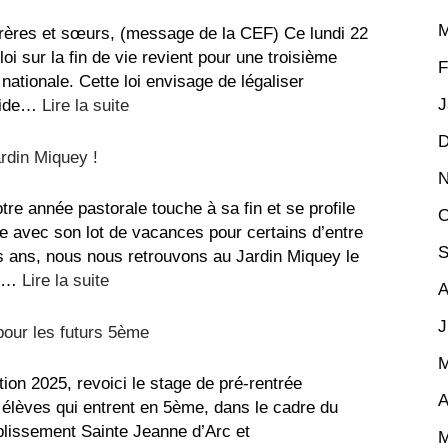
du
repos,
M
frères et sœurs, (message de la CEF) Ce lundi 22
bon
 loi sur la fin de vie revient pour une troisième
F
été
nationale. Cette loi envisage de légaliser
!
J
:
icide…
Lire la suite
Conférence
D
des
ardin Miquey !
Évêques
N
de
re année pastorale touche à sa fin et se profile
O
France
le avec son lot de vacances pour certains d’entre
–
S
 ans, nous nous retrouvons au Jardin Miquey le
Fin
:
ur…
Lire la suite
A
de
Fête
vie
J
paroissiale
pour les futurs 5ème
au
M
Jardin
ition 2025, revoici le stage de pré-rentrée
Miquey
A
s élèves qui entrent en 5ème, dans le cadre du
!
ablissement Sainte Jeanne d’Arc et
M