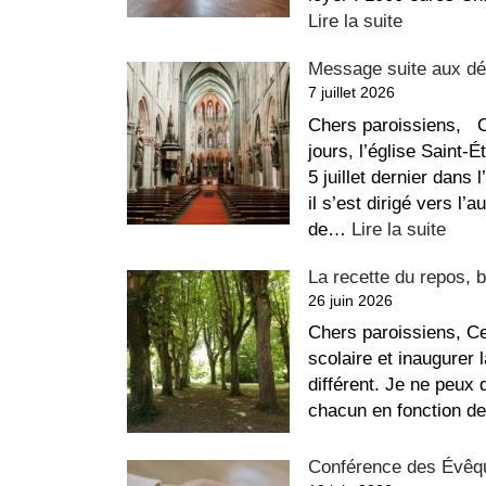
:
Lire la suite
Apparteme
Message suite aux dég
à
7 juillet 2026
louer
au
Chers paroissiens, C
Sacré-
jours, l’église Saint-
Coeur
5 juillet dernier dans 
il s’est dirigé vers l’
:
de…
Lire la suite
Mes
La recette du repos, b
suite
26 juin 2026
aux
dégr
Chers paroissiens, Ce
dans
scolaire et inaugurer
l’égl
différent. Je ne peux
Saint
chacun en fonction d
Étie
Conférence des Évêqu