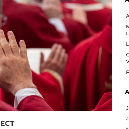
A
M
L
L
C
V
F
A
J
J
RECT