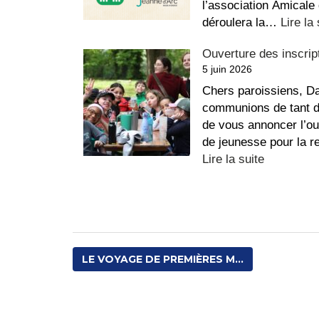
l’association Amicale
déroulera la…
Lire la 
Ouverture des inscri
5 juin 2026
Chers paroissiens, Da
communions de tant 
de vous annoncer l’ouv
de jeunesse pour la 
:
Lire la suite
Ouverture
des
inscriptio
pour
la
LE VOYAGE DE PREMIÈRES M...
JEUNESS