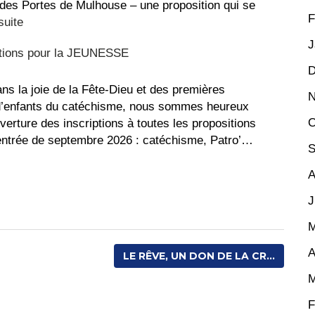
 des Portes de Mulhouse – une proposition qui se
F
:
suite
Stage
J
ptions pour la JEUNESSE
de
D
pré-
rentrée
ns la joie de la Fête-Dieu et des premières
N
pour
d’enfants du catéchisme, nous sommes heureux
O
les
erture des inscriptions à toutes les propositions
futurs
rentrée de septembre 2026 : catéchisme, Patro’…
S
5ème
A
J
ns
M
A
LE RÊVE, UN DON DE LA CR...
E
M
F