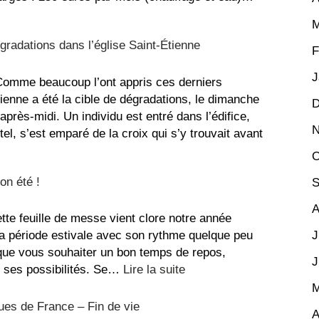
M
nt
radations dans l’église Saint-Étienne
F
J
omme beaucoup l’ont appris ces derniers
Étienne a été la cible de dégradations, le dimanche
D
l’après-midi. Un individu est entré dans l’édifice,
N
autel, s’est emparé de la croix qui s’y trouvait avant
O
sage
on été !
S
A
adations
tte feuille de messe vient clore notre année
J
 la période estivale avec son rythme quelque peu
ise
 que vous souhaiter un bon temps de repos,
J
:
-
e ses possibilités. Se…
Lire la suite
La
nne
M
recette
es de France – Fin de vie
A