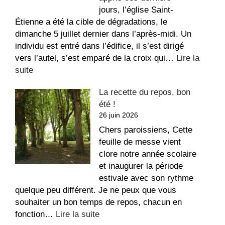
jours, l’église Saint-
Étienne a été la cible de dégradations, le
dimanche 5 juillet dernier dans l’après-midi. Un
individu est entré dans l’édifice, il s’est dirigé
vers l’autel, s’est emparé de la croix qui…
Lire la
:
suite
Message
La recette du repos, bon
suite
été !
aux
26 juin 2026
dégradations
dans
Chers paroissiens, Cette
l’église
feuille de messe vient
Saint-
clore notre année scolaire
Étienne
et inaugurer la période
estivale avec son rythme
quelque peu différent. Je ne peux que vous
souhaiter un bon temps de repos, chacun en
:
fonction…
Lire la suite