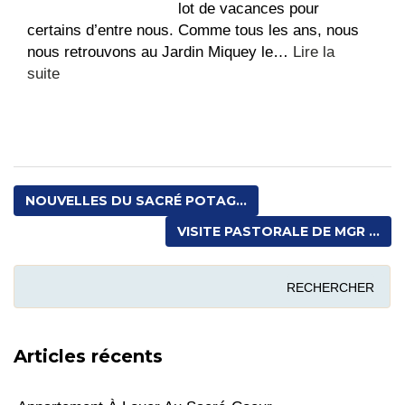
vie
lot de vacances pour
certains d’entre nous. Comme tous les ans, nous
nous retrouvons au Jardin Miquey le…
Lire la
:
suite
Fête
paroissiale
au
Jardin
Miquey
NOUVELLES DU SACRÉ POTAG...
!
VISITE PASTORALE DE MGR ...
Articles récents