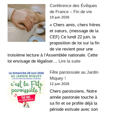
La
Conférence des Évêques
recette
de France – Fin de vie
du
19 juin 2026
repos,
bon
« Chers amis, chers frères
été
et sœurs, (message de la
!
CEF) Ce lundi 22 juin, la
proposition de loi sur la fin
de vie revient pour une
troisième lecture à l’Assemblée nationale. Cette
:
loi envisage de légaliser…
Lire la suite
Conférence
Fête paroissiale au Jardin
des
Miquey !
Évêques
12 juin 2026
de
France
Chers paroissiens, Notre
–
année pastorale touche à
Fin
sa fin et se profile déjà la
de
période estivale avec son