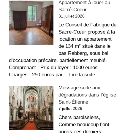
Appartement à louer au
Sacré-Coeur
31 juillet 2026
Le Conseil de Fabrique du
Sacré-Cœur propose à la
location un appartement
de 134 m² situé dans le
bas Rebberg, sous bail
d’occupation précaire, partiellement meublé.
Comprenant : Prix du loyer : 1000 euros
:
Charges : 250 euros par…
Lire la suite
Appartement
Message suite aux
à
dégradations dans l’église
louer
Saint-Étienne
au
7 juillet 2026
Sacré-
Coeur
Chers paroissiens,
Comme beaucoup l’ont
appris ces derniers