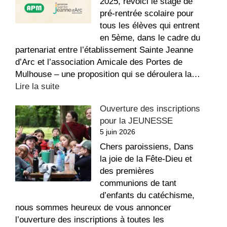
!
2025, revoici le stage de
pré-rentrée scolaire pour
tous les élèves qui entrent
en 5ème, dans le cadre du
partenariat entre l’établissement Sainte Jeanne
d’Arc et l’association Amicale des Portes de
Mulhouse – une proposition qui se déroulera la…
:
Lire la suite
Stage
Ouverture des inscriptions
de
pour la JEUNESSE
pré-
5 juin 2026
rentrée
pour
Chers paroissiens, Dans
les
la joie de la Fête-Dieu et
futurs
des premières
5ème
communions de tant
d’enfants du catéchisme,
nous sommes heureux de vous annoncer
l’ouverture des inscriptions à toutes les