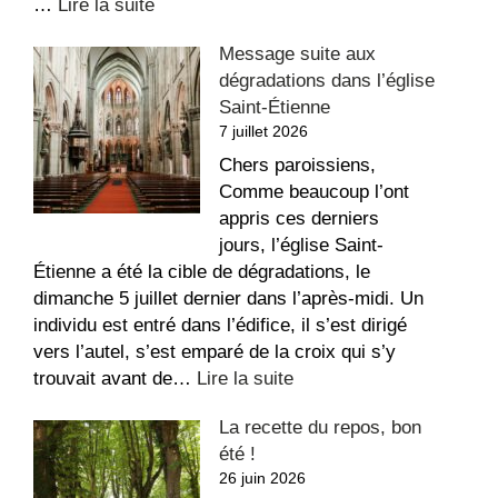
:
…
Lire la suite
Appartement
Message suite aux
à
dégradations dans l’église
louer
Saint-Étienne
au
7 juillet 2026
Sacré-
Coeur
Chers paroissiens,
Comme beaucoup l’ont
appris ces derniers
jours, l’église Saint-
Étienne a été la cible de dégradations, le
dimanche 5 juillet dernier dans l’après-midi. Un
individu est entré dans l’édifice, il s’est dirigé
vers l’autel, s’est emparé de la croix qui s’y
:
trouvait avant de…
Lire la suite
Message
La recette du repos, bon
suite
été !
aux
26 juin 2026
dégradations