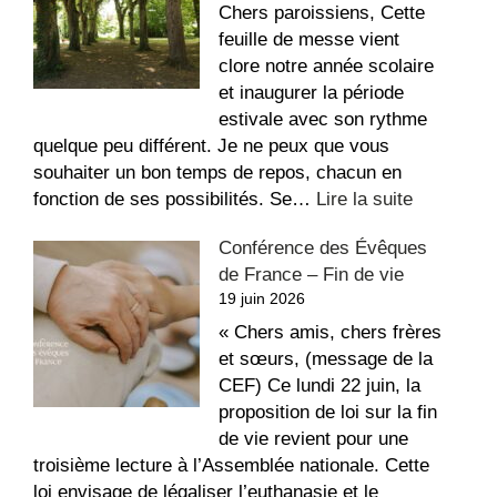
dans
Chers paroissiens, Cette
l’église
feuille de messe vient
Saint-
clore notre année scolaire
Étienne
et inaugurer la période
estivale avec son rythme
quelque peu différent. Je ne peux que vous
souhaiter un bon temps de repos, chacun en
:
fonction de ses possibilités. Se…
Lire la suite
La
Conférence des Évêques
recette
de France – Fin de vie
du
19 juin 2026
repos,
bon
« Chers amis, chers frères
été
et sœurs, (message de la
!
CEF) Ce lundi 22 juin, la
proposition de loi sur la fin
de vie revient pour une
troisième lecture à l’Assemblée nationale. Cette
loi envisage de légaliser l’euthanasie et le