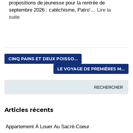
propositions de jeunesse pour la rentrée de
septembre 2026 : catéchisme, Patro’…
Lire la
:
suite
Ouverture
des
inscriptions
pour
la
CINQ PAINS ET DEUX POISSO...
JEUNESSE
LE VOYAGE DE PREMIÈRES M...
Articles récents
Appartement À Louer Au Sacré-Coeur