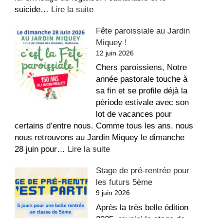
:
suicide…
Lire la suite
Conférence
Fête paroissiale au Jardin
des
Miquey !
Évêques
12 juin 2026
de
France
Chers paroissiens, Notre
–
année pastorale touche à
Fin
sa fin et se profile déjà la
de
période estivale avec son
vie
lot de vacances pour
certains d’entre nous. Comme tous les ans, nous
nous retrouvons au Jardin Miquey le dimanche
:
28 juin pour…
Lire la suite
Fête
Stage de pré-rentrée pour
paroissiale
les futurs 5ème
au
9 juin 2026
Jardin
Miquey
Après la très belle édition