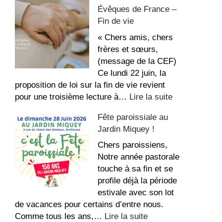
recette
Évêques de France –
du
Fin de vie
repos,
bon
« Chers amis, chers
été
frères et sœurs,
!
(message de la CEF)
Ce lundi 22 juin, la
proposition de loi sur la fin de vie revient
:
pour une troisième lecture à…
Lire la suite
Conférence
Fête paroissiale au
des
Jardin Miquey !
Évêques
de
Chers paroissiens,
France
Notre année pastorale
–
touche à sa fin et se
Fin
profile déjà la période
de
estivale avec son lot
vie
de vacances pour certains d’entre nous.
:
Comme tous les ans,…
Lire la suite