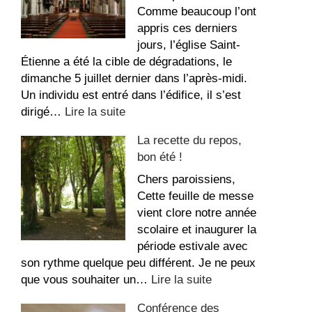
Coeur
Comme beaucoup l’ont
appris ces derniers
jours, l’église Saint-
Étienne a été la cible de dégradations, le
dimanche 5 juillet dernier dans l’après-midi.
Un individu est entré dans l’édifice, il s’est
:
dirigé…
Lire la suite
Message
La recette du repos,
suite
bon été !
aux
dégradations
Chers paroissiens,
dans
Cette feuille de messe
l’église
vient clore notre année
Saint-
scolaire et inaugurer la
Étienne
période estivale avec
son rythme quelque peu différent. Je ne peux
:
que vous souhaiter un…
Lire la suite
La
Conférence des