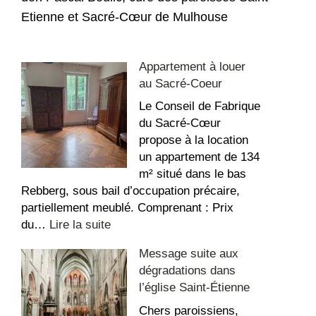
Etienne et Sacré-Cœur de Mulhouse
Appartement à louer
au Sacré-Coeur
Le Conseil de Fabrique
du Sacré-Cœur
propose à la location
un appartement de 134
m² situé dans le bas
Rebberg, sous bail d’occupation précaire,
partiellement meublé. Comprenant : Prix
:
du…
Lire la suite
Appartement
Message suite aux
à
dégradations dans
louer
l’église Saint-Étienne
au
Sacré-
Chers paroissiens,