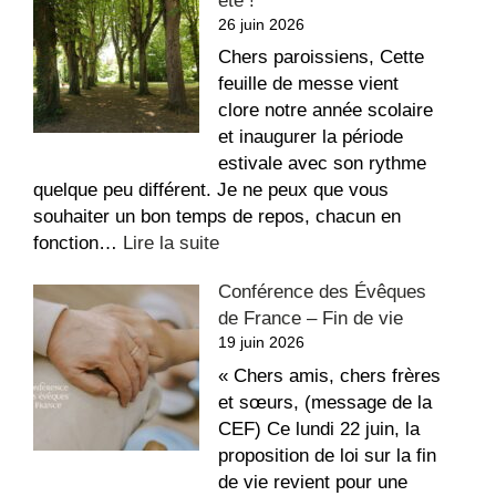
été !
aux
26 juin 2026
dégradations
dans
Chers paroissiens, Cette
l’église
feuille de messe vient
Saint-
clore notre année scolaire
Étienne
et inaugurer la période
estivale avec son rythme
quelque peu différent. Je ne peux que vous
souhaiter un bon temps de repos, chacun en
:
fonction…
Lire la suite
La
Conférence des Évêques
recette
de France – Fin de vie
du
19 juin 2026
repos,
bon
« Chers amis, chers frères
été
et sœurs, (message de la
!
CEF) Ce lundi 22 juin, la
proposition de loi sur la fin
de vie revient pour une