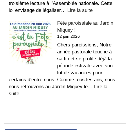
troisième lecture à l’Assemblée nationale. Cette
:
loi envisage de légaliser…
Lire la suite
Conférence
Fête paroissiale au Jardin
des
Miquey !
Évêques
12 juin 2026
de
France
Chers paroissiens, Notre
–
année pastorale touche à
Fin
sa fin et se profile déjà la
de
période estivale avec son
vie
lot de vacances pour
certains d’entre nous. Comme tous les ans, nous
nous retrouvons au Jardin Miquey le…
Lire la
:
suite
Fête
paroissiale
au
Jardin
Miquey