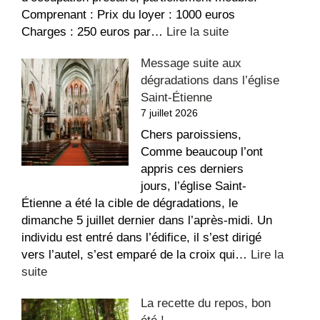
Comprenant : Prix du loyer : 1000 euros
:
Charges : 250 euros par…
Lire la suite
Appartement
Message suite aux
à
dégradations dans l’église
louer
Saint-Étienne
au
7 juillet 2026
Sacré-
Coeur
Chers paroissiens,
Comme beaucoup l’ont
appris ces derniers
jours, l’église Saint-
Étienne a été la cible de dégradations, le
dimanche 5 juillet dernier dans l’après-midi. Un
individu est entré dans l’édifice, il s’est dirigé
vers l’autel, s’est emparé de la croix qui…
Lire la
:
suite
Message
La recette du repos, bon
suite