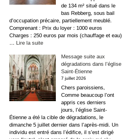
de 134 m² situé dans le
bas Rebberg, sous bail
d’occupation précaire, partiellement meublé.
Comprenant : Prix du loyer : 1000 euros
Charges : 250 euros par mois (chauffage et eau)
:
…
Lire la suite
Appartement
Message suite aux
à
dégradations dans l’église
louer
Saint-Étienne
au
7 juillet 2026
Sacré-
Coeur
Chers paroissiens,
Comme beaucoup l’ont
appris ces derniers
jours, l’église Saint-
Étienne a été la cible de dégradations, le
dimanche 5 juillet dernier dans l’après-midi. Un
individu est entré dans l’édifice, il s’est dirigé