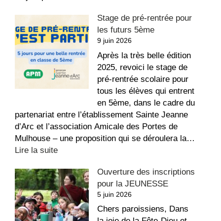
Fête
Stage de pré-rentrée pour
paroissiale
les futurs 5ème
au
9 juin 2026
Jardin
Miquey
Après la très belle édition
!
2025, revoici le stage de
pré-rentrée scolaire pour
tous les élèves qui entrent
en 5ème, dans le cadre du
partenariat entre l’établissement Sainte Jeanne
d’Arc et l’association Amicale des Portes de
Mulhouse – une proposition qui se déroulera la…
:
Lire la suite
Stage
Ouverture des inscriptions
de
pour la JEUNESSE
pré-
5 juin 2026
rentrée
pour
Chers paroissiens, Dans
les
la joie de la Fête-Dieu et