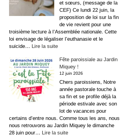
été
et sœurs, (message de la
!
CEF) Ce lundi 22 juin, la
proposition de loi sur la fin
de vie revient pour une
troisième lecture à l’Assemblée nationale. Cette
loi envisage de légaliser l’euthanasie et le
:
suicide…
Lire la suite
Conférence
Fête paroissiale au Jardin
des
Miquey !
Évêques
12 juin 2026
de
France
Chers paroissiens, Notre
–
année pastorale touche à
Fin
sa fin et se profile déjà la
de
période estivale avec son
vie
lot de vacances pour
certains d’entre nous. Comme tous les ans, nous
nous retrouvons au Jardin Miquey le dimanche
:
28 juin pour…
Lire la suite