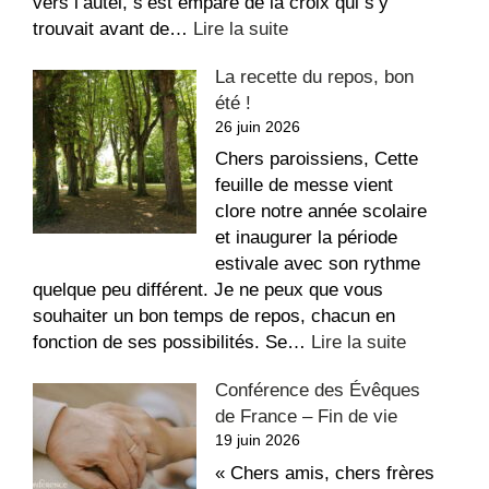
vers l’autel, s’est emparé de la croix qui s’y
:
trouvait avant de…
Lire la suite
Message
La recette du repos, bon
suite
été !
aux
26 juin 2026
dégradations
dans
Chers paroissiens, Cette
l’église
feuille de messe vient
Saint-
clore notre année scolaire
Étienne
et inaugurer la période
estivale avec son rythme
quelque peu différent. Je ne peux que vous
souhaiter un bon temps de repos, chacun en
:
fonction de ses possibilités. Se…
Lire la suite
La
Conférence des Évêques
recette
de France – Fin de vie
du
19 juin 2026
repos,
bon
« Chers amis, chers frères