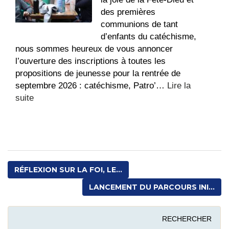
futurs
des premières
5ème
communions de tant
d’enfants du catéchisme,
nous sommes heureux de vous annoncer
l’ouverture des inscriptions à toutes les
propositions de jeunesse pour la rentrée de
septembre 2026 : catéchisme, Patro’…
Lire la
:
suite
Ouverture
des
inscriptions
pour
la
RÉFLEXION SUR LA FOI, LE...
JEUNESSE
LANCEMENT DU PARCOURS INI...