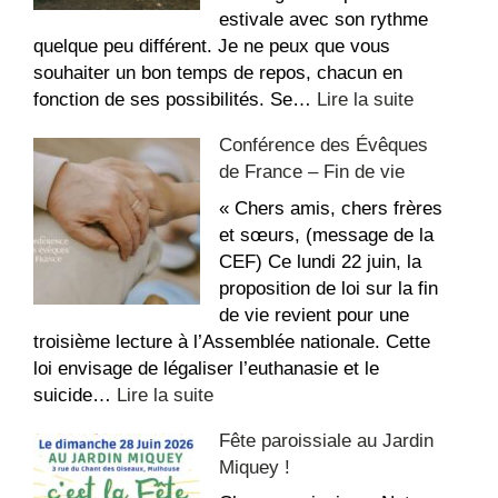
Étienne
estivale avec son rythme
quelque peu différent. Je ne peux que vous
souhaiter un bon temps de repos, chacun en
:
fonction de ses possibilités. Se…
Lire la suite
La
Conférence des Évêques
recette
de France – Fin de vie
du
repos,
« Chers amis, chers frères
bon
et sœurs, (message de la
été
CEF) Ce lundi 22 juin, la
!
proposition de loi sur la fin
de vie revient pour une
troisième lecture à l’Assemblée nationale. Cette
loi envisage de légaliser l’euthanasie et le
:
suicide…
Lire la suite
Conférence
Fête paroissiale au Jardin
des
Miquey !
Évêques