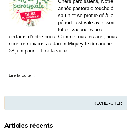
de
Chers paroissiens, Notre
France
année pastorale touche à
–
sa fin et se profile déjà la
Fin
période estivale avec son
de
lot de vacances pour
vie
certains d’entre nous. Comme tous les ans, nous
nous retrouvons au Jardin Miquey le dimanche
:
28 juin pour…
Lire la suite
Fête
paroissiale
au
Lire la Suite →
Jardin
Miquey
!
Articles récents