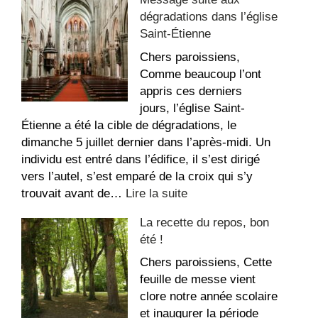
à
dégradations dans l’église
louer
Saint-Étienne
au
Sacré-
Chers paroissiens,
Coeur
Comme beaucoup l’ont
appris ces derniers
jours, l’église Saint-
Étienne a été la cible de dégradations, le
dimanche 5 juillet dernier dans l’après-midi. Un
individu est entré dans l’édifice, il s’est dirigé
vers l’autel, s’est emparé de la croix qui s’y
:
trouvait avant de…
Lire la suite
Message
La recette du repos, bon
suite
été !
aux
dégradations
Chers paroissiens, Cette
dans
feuille de messe vient
l’église
clore notre année scolaire
Saint-
et inaugurer la période