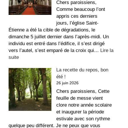
Coeur
Chers paroissiens,
Comme beaucoup l’ont
appris ces derniers
jours, l’église Saint-
Étienne a été la cible de dégradations, le
dimanche 5 juillet dernier dans l’après-midi. Un
individu est entré dans l’édifice, il s’est dirigé
vers l’autel, s’est emparé de la croix qui…
Lire la
:
suite
Message
La recette du repos, bon
suite
été !
aux
26 juin 2026
dégradations
dans
Chers paroissiens, Cette
l’église
feuille de messe vient
Saint-
clore notre année scolaire
Étienne
et inaugurer la période
estivale avec son rythme
quelque peu différent. Je ne peux que vous