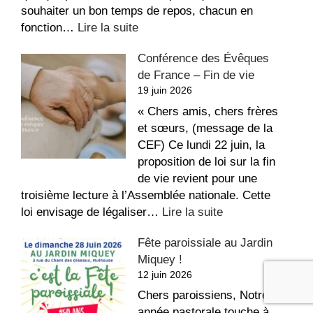
souhaiter un bon temps de repos, chacun en
:
fonction…
Lire la suite
La
Conférence des Évêques
recette
de France – Fin de vie
du
19 juin 2026
repos,
bon
« Chers amis, chers frères
été
et sœurs, (message de la
!
CEF) Ce lundi 22 juin, la
proposition de loi sur la fin
de vie revient pour une
troisième lecture à l’Assemblée nationale. Cette
:
loi envisage de légaliser…
Lire la suite
Conférence
Fête paroissiale au Jardin
des
Miquey !
Évêques
12 juin 2026
de
France
Chers paroissiens, Notre
–
année pastorale touche à