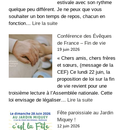
estivale avec son rythme
quelque peu différent. Je ne peux que vous
souhaiter un bon temps de repos, chacun en
:
fonction…
Lire la suite
La
Conférence des Évêques
recette
de France – Fin de vie
du
19 juin 2026
repos,
bon
« Chers amis, chers frères
été
et sœurs, (message de la
!
CEF) Ce lundi 22 juin, la
proposition de loi sur la fin
de vie revient pour une
troisième lecture à l’Assemblée nationale. Cette
:
loi envisage de légaliser…
Lire la suite
Conférence
Fête paroissiale au Jardin
des
Miquey !
Évêques
12 juin 2026
de