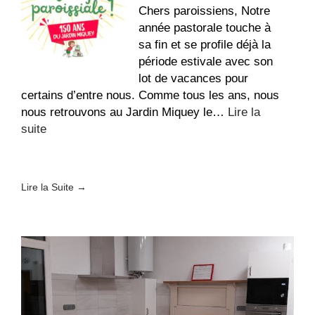
France
Chers paroissiens, Notre
–
année pastorale touche à
Fin
sa fin et se profile déjà la
de
période estivale avec son
vie
lot de vacances pour
certains d’entre nous. Comme tous les ans, nous
nous retrouvons au Jardin Miquey le…
Lire la
:
suite
Fête
paroissiale
au
Lire la Suite →
Jardin
Miquey
!