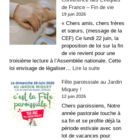
recette
de France – Fin de vie
du
19 juin 2026
repos,
bon
« Chers amis, chers frères
été
et sœurs, (message de la
!
CEF) Ce lundi 22 juin, la
proposition de loi sur la fin
de vie revient pour une
troisième lecture à l’Assemblée nationale. Cette
:
loi envisage de légaliser…
Lire la suite
Conférence
Fête paroissiale au Jardin
des
Miquey !
Évêques
12 juin 2026
de
France
Chers paroissiens, Notre
–
année pastorale touche à
Fin
sa fin et se profile déjà la
de
période estivale avec son
vie
lot de vacances pour