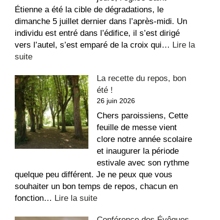
Étienne a été la cible de dégradations, le
dimanche 5 juillet dernier dans l’après-midi. Un
individu est entré dans l’édifice, il s’est dirigé
vers l’autel, s’est emparé de la croix qui…
Lire la
:
suite
Message
La recette du repos, bon
suite
été !
aux
26 juin 2026
dégradations
dans
Chers paroissiens, Cette
l’église
feuille de messe vient
Saint-
clore notre année scolaire
Étienne
et inaugurer la période
estivale avec son rythme
quelque peu différent. Je ne peux que vous
souhaiter un bon temps de repos, chacun en
:
fonction…
Lire la suite
La
Conférence des Évêques