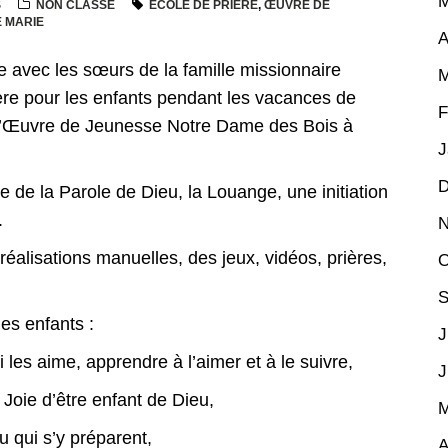
M
S
NON CLASSÉ
ECOLE DE PRIÈRE
,
ŒUVRE DE
E MARIE
A
e avec les sœurs de la famille missionnaire
M
ère pour les enfants pendant les vacances de
F
 à l’Œuvre de Jeunesse Notre Dame des Bois à
J
D
 de la Parole de Dieu, la Louange, une initiation
.
N
éalisations manuelles, des jeux, vidéos, prières,
O
S
les enfants :
J
 les aime, apprendre à l’aimer et à le suivre,
J
 Joie d’être enfant de Dieu,
M
u qui s’y préparent,
A