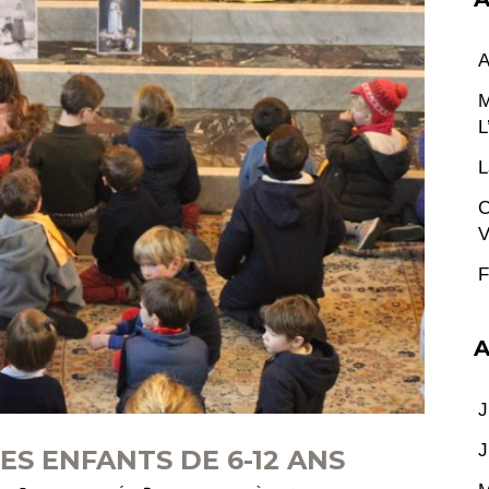
A
M
L
L
C
V
F
A
J
J
ES ENFANTS DE 6-12 ANS