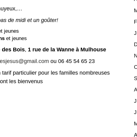
nnuyeux,…
M
pas de midi et un goûter!
F
t jeunes
J
ns
et jeunes
D
 des Bois
,
1 rue de la Wanne à Mulhouse
N
rlesjesus@gmail.com
ou 06 45 54 65 23
O
n tarif particulier pour les familles nombreuses
S
sont les bienvenus
A
J
J
M
A