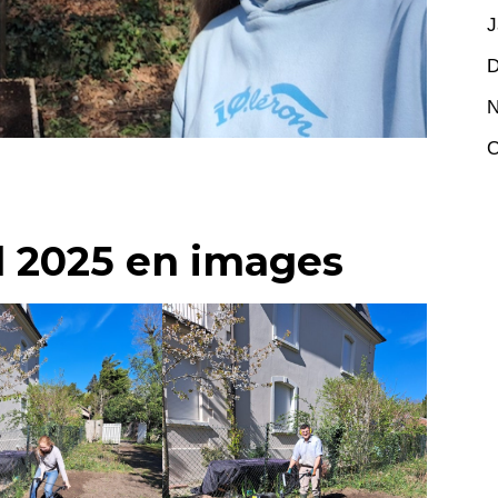
J
D
N
O
l 2025 en images