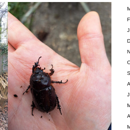
M
F
J
D
N
O
S
A
J
M
A
M