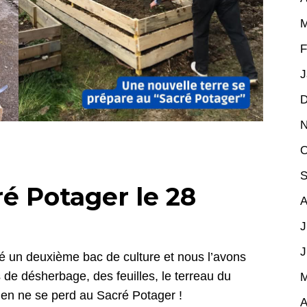
M
F
J
D
N
O
S
é Potager le 28
A
J
J
é un deuxième bac de culture et nous l’avons
 de désherbage, des feuilles, le terreau du
M
n ne se perd au Sacré Potager !
A