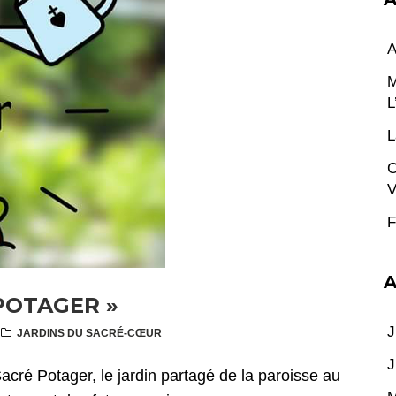
A
M
L
L
C
V
F
A
POTAGER »
J
JARDINS DU SACRÉ-CŒUR
J
acré Potager, le jardin partagé de la paroisse au