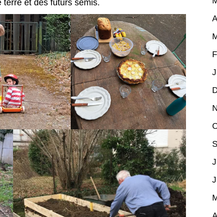
M
terre et des futurs semis.
A
M
F
J
D
N
O
S
J
J
M
A