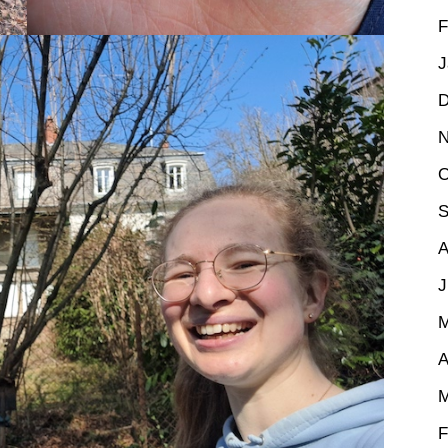
F
J
D
N
O
S
A
J
M
A
M
F