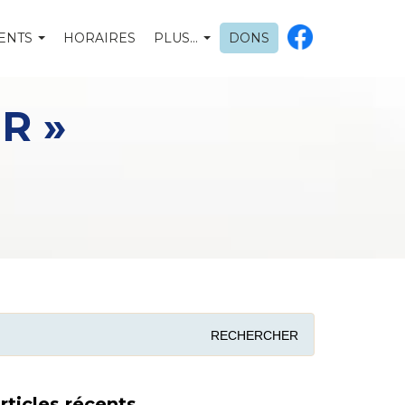
ENTS
HORAIRES
PLUS…
DONS
R »
rticles récents