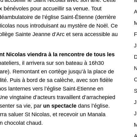
d’accueillir le Saint Nicolas avec son âne. Cette
M
 bénévoles pour accueillir sa venue. Tout
A
déambulatoire de l’église Saint-Étienne (derrière
M
Nicolas nous introduisant au mystère de Noël. Ce
collège Sainte Jeanne d’Arc et sera accessible au
F
J
nt Nicolas viendra à la rencontre de tous les
D
bateliers, il arrivera sur son bateau à 16h30
N
are). Remontant en cortège jusqu’à la place de
O
alité. Puis à bord de sa calèche, avec son fidèle
 lanternes vers l’église Saint-Etienne en
S
e vingtaine d’acteurs travaillent d’arrachepied
J
enter sa vie, par
un spectacle
dans l’église.
J
urra saluer St Nicolas, et recevoir un Manala
on chocolat chaud.
M
A