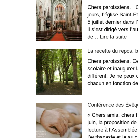
louer
Chers paroissiens, C
au
jours, l’église Saint-
Sacré-
5 juillet dernier dans 
Coeur
il s’est dirigé vers l’
:
de…
Lire la suite
Mes
La recette du repos, b
suite
aux
Chers paroissiens, Ce
dégr
scolaire et inaugurer
dans
différent. Je ne peux
l’égl
chacun en fonction d
Saint
Étie
Conférence des Évêqu
« Chers amis, chers 
juin, la proposition de
lecture à l’Assemblée 
l’euthanasie et le su