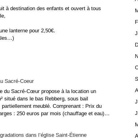
uit à destination des enfants et ouvert à tous
M
le,
F
 une lanterne pour 2,50€.
J
ales…)
D
N
O
S
au Sacré-Coeur
A
e du Sacré-Cœur propose à la location un
 situé dans le bas Rebberg, sous bail
J
, partiellement meublé. Comprenant : Prix du
J
arges : 250 euros par mois (chauffage et eau)…
M
nt
radations dans l’église Saint-Étienne
A