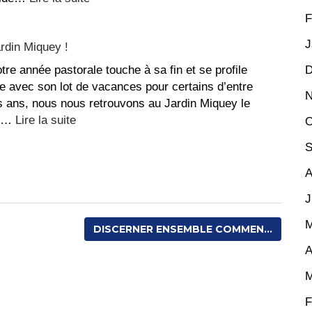
Conférence
F
des
J
ardin Miquey !
Évêques
de
re année pastorale touche à sa fin et se profile
D
France
le avec son lot de vacances pour certains d’entre
N
–
 ans, nous nous retrouvons au Jardin Miquey le
Fin
:
ur…
Lire la suite
O
de
Fête
S
vie
paroissiale
au
A
Jardin
J
Miquey
!
M
DISCERNER ENSEMBLE COMMEN...
A
M
F