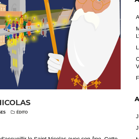
A
M
L
L
C
V
F
A
NICOLAS
SES
ÉDITO
J
J