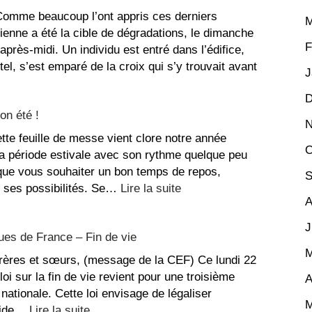
omme beaucoup l’ont appris ces derniers
M
Étienne a été la cible de dégradations, le dimanche
F
l’après-midi. Un individu est entré dans l’édifice,
autel, s’est emparé de la croix qui s’y trouvait avant
J
D
sage
on été !
N
tte feuille de messe vient clore notre année
adations
O
 la période estivale avec son rythme quelque peu
 que vous souhaiter un bon temps de repos,
S
ise
:
e ses possibilités. Se…
Lire la suite
-
A
La
nne
recette
J
es de France – Fin de vie
du
M
repos,
frères et sœurs, (message de la CEF) Ce lundi 22
bon
 loi sur la fin de vie revient pour une troisième
A
été
nationale. Cette loi envisage de légaliser
!
M
:
icide…
Lire la suite