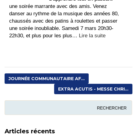
reposoir
une soirée marrante avec des amis. Venez
danser au rythme de la musique des années 80,
chaussés avec des patins à roulettes et passer
une soirée inoubliable. Samedi 7 mars 20h30-
:
22h30, et plus pour les plus…
Lire la suite
Extra
Acutis
lycéens
–
Roller
JOURNÉE COMMUNAUTAIRE AF...
disco
EXTRA ACUTIS - MESSE CHRI...
Articles récents