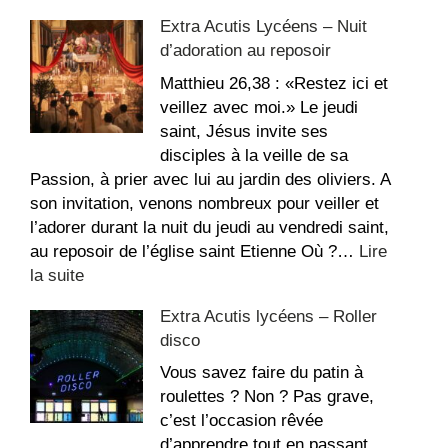
Extra
Extra Acutis Lycéens – Nuit
Acutis
d’adoration au reposoir
–
Messe
Matthieu 26,38 : «Restez ici et
Chrismale
veillez avec moi.» Le jeudi
31/03
saint, Jésus invite ses
disciples à la veille de sa
Passion, à prier avec lui au jardin des oliviers. A
son invitation, venons nombreux pour veiller et
l’adorer durant la nuit du jeudi au vendredi saint,
au reposoir de l’église saint Etienne Où ?…
Lire
:
la suite
Extra
Extra Acutis lycéens – Roller
Acutis
disco
Lycéens
–
Vous savez faire du patin à
Nuit
roulettes ? Non ? Pas grave,
d’adoration
c’est l’occasion rêvée
au
d’apprendre tout en passant