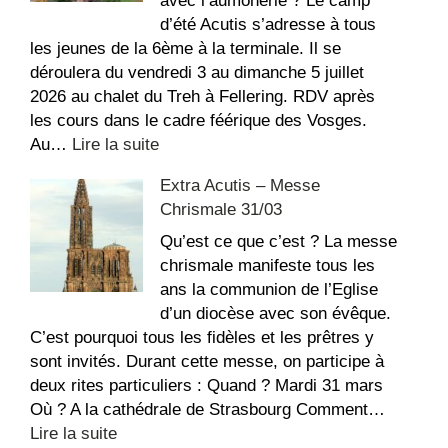
avec l’aumônerie ? Le camp
d’été Acutis s’adresse à tous
les jeunes de la 6ème à la terminale. Il se
déroulera du vendredi 3 au dimanche 5 juillet
2026 au chalet du Treh à Fellering. RDV après
les cours dans le cadre féérique des Vosges.
:
Au…
Lire la suite
EXTRA
Extra Acutis – Messe
Acutis
Chrismale 31/03
:
Camp
Qu’est ce que c’est ? La messe
d’été
chrismale manifeste tous les
collégiens
ans la communion de l’Eglise
&
d’un diocèse avec son évêque.
lycéens
C’est pourquoi tous les fidèles et les prêtres y
sont invités. Durant cette messe, on participe à
deux rites particuliers : Quand ? Mardi 31 mars
Où ? A la cathédrale de Strasbourg Comment…
:
Lire la suite