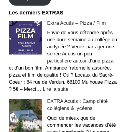
Les derniers EXTRAS
Extra Acutis – Pizza / Film
Envie de vous détendre après
une dure semaine au collège ou
au lycée ? Venez partager une
soirée Acutis un peu
particulière autour d’une pizza
et d’un bon film. Ambiance fraternelle assurée,
pizza et film de qualité ! Où ? Locaux du Sacré-
Coeur : 84 rue de Verdun, 68100 Mulhouse Pizza
:
? 5€ – Merci…
Lire la suite
Extra
EXTRA Acutis : Camp d’été
Acutis
collégiens & lycéens
–
Pizza
Quoi de mieux que de
/
commencer les vacances d’été
Film