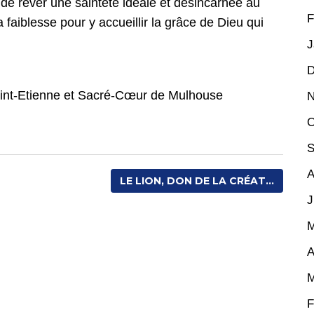
e de rêver une sainteté idéale et désincarnée au
F
 faiblesse pour y accueillir la grâce de Dieu qui
J
D
aint-Etienne et Sacré-Cœur de Mulhouse
N
O
S
A
LE LION, DON DE LA CRÉAT...
J
M
A
M
F