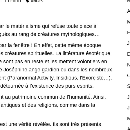
M
S
ÉDITO
ANGES
A
M
 le matérialisme qui refuse toute place à
F
elégués au rang de créatures mythologiques…
J
 par la fenêtre ! En effet, cette même époque
 créatures spirituelles. La littérature ésotérique
D
e sont pas en reste et les mettent volontiers en
N
ivie Joséphine ange gardien ou dans les nombreux
O
t (Paranormal Activity, Insidious, l’Exorciste…).
détournée à l’existence des purs esprits.
S
ent au patrimoine commun de l’humanité. Ainsi,
J
s antiques et des religions, comme dans la
J
M
est une vérité révélée. Ils sont très présents
A