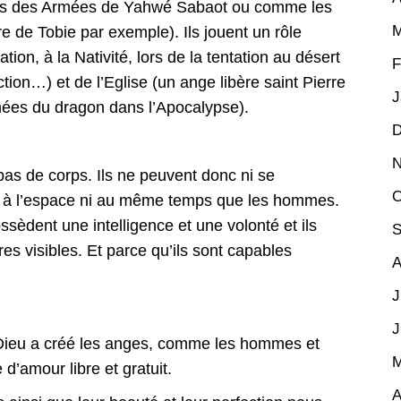
s des Armées de Yahwé Sabaot ou comme les
M
e de Tobie par exemple). Ils jouent un rôle
tion, à la Nativité, lors de la tentation au désert
F
ion…) et de l’Eglise (un ange libère saint Pierre
J
rmées du dragon dans l’Apocalypse).
D
N
pas de corps. Ils ne peuvent donc ni se
O
 ni à l’espace ni au même temps que les hommes.
ssèdent une intelligence et une volonté et ils
S
es visibles. Et parce qu’ils sont capables
A
J
J
Dieu a créé les anges, comme les hommes et
M
d’amour libre et gratuit.
A