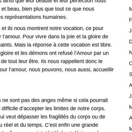
ainsi que leur beauté et leur perfection nous
 et beau, bien plus que tout ce que nous
M
s représentations humaines.
F
 et ils nous montrent notre vocation, ce pour
J
l’amour. Pour vivre dans la joie et la gloire de
D
aints. Mais la réponse à cette vocation est libre.
N
 gloire et les démons ont refusé l’Amour par un
de tout leur être. Ils nous rappellent donc le
O
our l’amour, nous pouvons, nous aussi, accueillir
S
A
J
 ne sont pas des anges même si cela pourrait
M
 difficile d’accepter les limites de notre corps.
i veut dépasser les fragilités du corps ou de
A
u réel et du temps. C’est enfin une grande
M