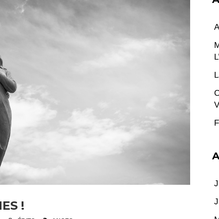
A
M
L
L
C
V
F
A
J
J
ES !