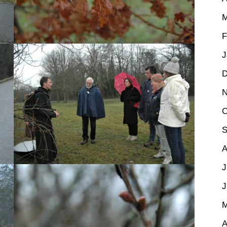
M
F
J
D
N
O
S
A
J
J
M
A