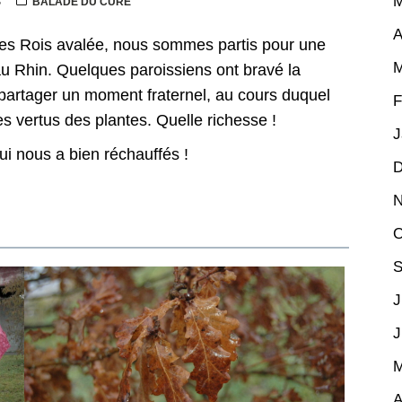
M
S
BALADE DU CURÉ
A
des Rois avalée, nous sommes partis pour une
M
au Rhin. Quelques paroissiens ont bravé la
et partager un moment fraternel, au cours duquel
F
es vertus des plantes. Quelle richesse !
J
ui nous a bien réchauffés !
D
N
O
S
J
J
M
A