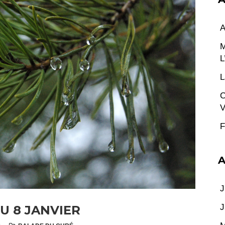
A
M
L
L
C
V
F
A
J
J
U 8 JANVIER