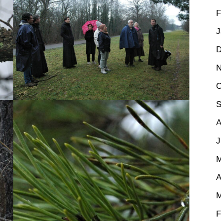
F
J
D
N
O
S
A
J
M
A
M
F