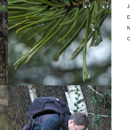
J
D
N
O