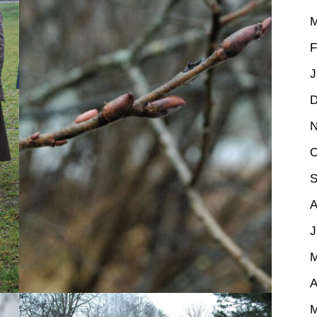
M
F
J
D
N
O
S
A
J
M
A
M