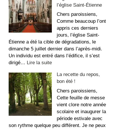
l’église Saint-Étienne
au
Sacré-
Chers paroissiens,
Coeur
Comme beaucoup l’ont
appris ces derniers
jours, l’église Saint-
Étienne a été la cible de dégradations, le
dimanche 5 juillet dernier dans l’après-midi.
Un individu est entré dans l’édifice, il s’est
:
dirigé…
Lire la suite
Message
La recette du repos,
suite
bon été !
aux
dégradations
Chers paroissiens,
dans
Cette feuille de messe
l’église
vient clore notre année
Saint-
scolaire et inaugurer la
Étienne
période estivale avec
son rythme quelque peu différent. Je ne peux