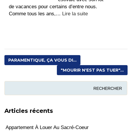
vie
de vacances pour certains d’entre nous.
:
Comme tous les ans,…
Lire la suite
Fête
paroissiale
au
Jardin
Miquey
!
PARAMENTIQUE, ÇA VOUS DI...
"MOURIR N'EST PAS TUER"...
Articles récents
Appartement À Louer Au Sacré-Coeur