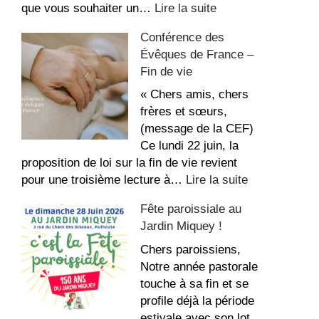
:
que vous souhaiter un…
Lire la suite
La
Conférence des
recette
Évêques de France –
du
Fin de vie
repos,
bon
« Chers amis, chers
été
frères et sœurs,
!
(message de la CEF)
Ce lundi 22 juin, la
proposition de loi sur la fin de vie revient
:
pour une troisième lecture à…
Lire la suite
Conférence
Fête paroissiale au
des
Jardin Miquey !
Évêques
de
Chers paroissiens,
France
Notre année pastorale
–
touche à sa fin et se
Fin
profile déjà la période
de
estivale avec son lot