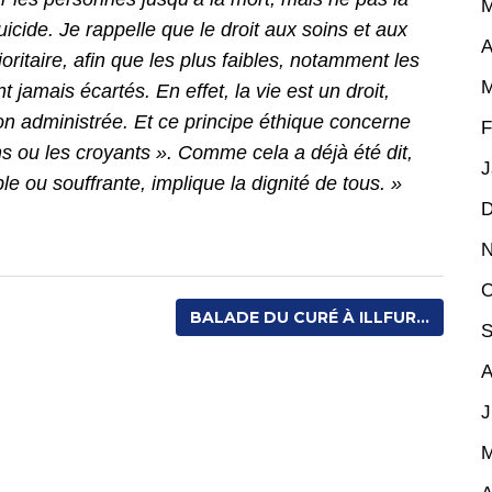
M
icide. Je rappelle que le droit aux soins et aux
A
ioritaire, afin que les plus faibles, notamment les
M
jamais écartés. En effet, la vie est un droit,
 non administrée. Et ce principe éthique concerne
F
s ou les croyants ». Comme cela a déjà été dit,
J
e ou souffrante, implique la dignité de tous. »
D
N
O
BALADE DU CURÉ À ILLFUR...
S
A
J
M