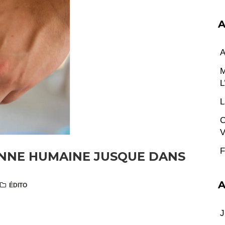
A
A
M
L
L
C
V
F
ONNE HUMAINE JUSQUE DANS
A
ÉDITO
J