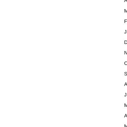
A
M
F
J
D
N
O
S
A
J
M
A
M