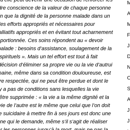
M
ndre conscience de la valeur de chaque personne
A
ain que la dignité de la personne malade dans un
les efforts appropriés et nécessaires pour
M
lliatifs appropriés et en évitant tout acharnement
F
oportionnée. Ces soins répondent au « devoir
J
alade : besoins d’assistance, soulagement de la
irituels ». Mais un tel effort est tout à fait
D
décision d’éliminer sa propre vie ou la vie d’autrui
N
umaine, même dans sa condition douloureuse, est
O
tre respectée, qui ne peut être perdue et dont le
S
n’y a pas de conditions sans lesquelles la vie
tre supprimée : « la vie a la même dignité et la
A
ie de l’autre est le même que celui que l’on doit
J
 suicidaire à mettre fin à ses jours est donc une
J
onne qui le demande, même s’il s’agit de réaliser
les personnes jusqu’à la mort, mais ne pas la