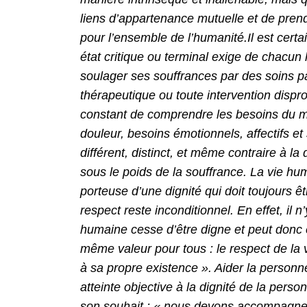
liens d’appartenance mutuelle et de pre
pour l’ensemble de l’humanité.
Il est cert
état critique ou terminal exige de chacun 
soulager ses souffrances par des soins pa
thérapeutique ou toute intervention dispr
constant de comprendre les besoins du m
douleur, besoins émotionnels, affectifs et sp
différent, distinct, et même contraire à la 
sous le poids de la souffrance. La vie h
porteuse d’une dignité qui doit toujours ê
respect reste inconditionnel. En effet, il 
humaine cesse d’être digne et peut donc ê
même valeur pour tous : le respect de la v
à sa propre existence ». Aider la personne
atteinte objective à la dignité de la pers
son souhait : « nous devons accompagner 