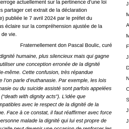
terroge actuellement sur la pertinence d’une loi
J
s partager cet extrait de la déclaration
M
e) publiée le 7 avril 2024 par le préfet du
A
ous éclaire sur la compréhension ajustée de la
 de vie.
M
Fraternellement don Pascal Boulic, curé
F
la dignité humaine, plus silencieux mais qui gagne
J
d’utiliser une conception erronée de la dignité
D
elle-même. Cette confusion, très répandue
N
e l’on parle d’euthanasie. Par exemple, les lois
anasie ou du suicide assisté sont parfois appelées
O
” (“death with dignity acts”). L’idée que
S
mpatibles avec le respect de la dignité de la
J
 Face à ce constat, il faut réaffirmer avec force
personne malade la dignité qui lui est propre de
J
qu’elle peut devenir une occasion de renforcer les